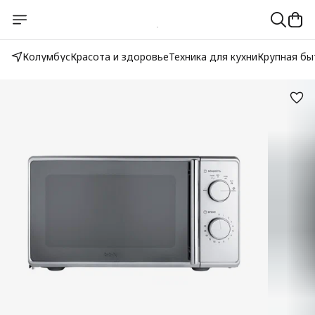
Колумбус
Красота и здоровье
Техника для кухни
Крупная бы