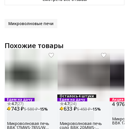
Микроволновые печи
Похожие товары
Осталось 4 штуки
Едем на дачу
Едем на дачу
Акция
4 976 
4.7
(
27
)
4.7
(
24
)
4 743 ₽
4 633 ₽
5 580 ₽
−
15
%
5 450 ₽
−
15
%
Микрово
BBK 17
Микроволновая печь
Микроволновая печь
черный, 
BBK 17MWS-785S/W
соло BBK 20MWS-