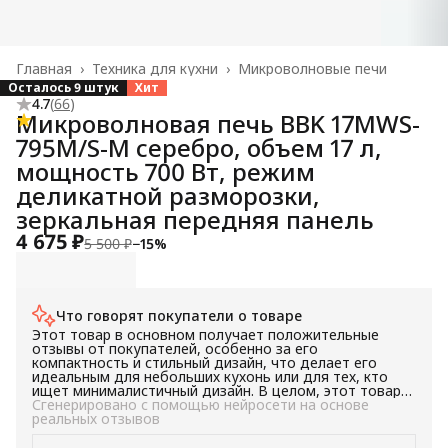
Главная
›
Техника для кухни
›
Микроволновые печи
Осталось 9 штук
Хит
4.7
(
66
)
Микроволновая печь BBK 17MWS-
795M/S-M серебро, объем 17 л,
мощность 700 Вт, режим
деликатной разморозки,
зеркальная передняя панель
4 675 ₽
5 500 ₽
−
15
%
Что говорят покупатели о товаре
Этот товар в основном получает положительные
отзывы от покупателей, особенно за его
компактность и стильный дизайн, что делает его
идеальным для небольших кухонь или для тех, кто
ищет минималистичный дизайн. В целом, этот товар
рекомендуется для тех, кто ищет компактное и
Сгенерировано с помощью нейросети на основе
стильное решение для своих кухонных потребностей.
реальных отзывов