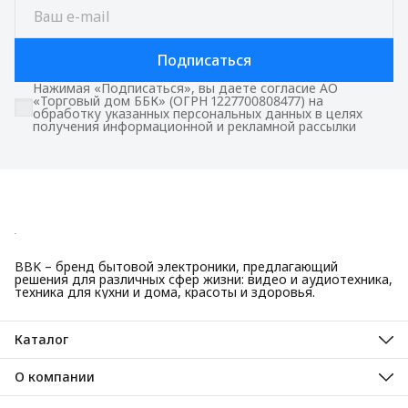
Подписаться
Нажимая «Подписаться», вы даете согласие АО
«Торговый дом ББК» (ОГРН 1227700808477) на
обработку указанных персональных данных в целях
получения информационной и рекламной рассылки
BBK – бренд бытовой электроники, предлагающий
решения для различных сфер жизни: видео и аудиотехника,
техника для кухни и дома, красоты и здоровья.
Каталог
Красота и здоровье
Техника для кухни
О компании
Крупная бытовая техника
О нас
Техника для дома