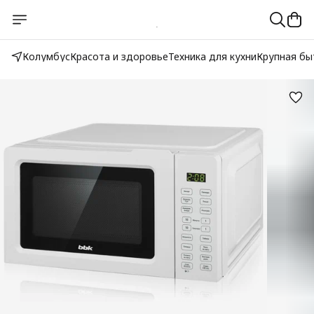
Колумбус
Красота и здоровье
Техника для кухни
Крупная бы