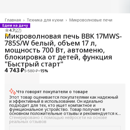
Главная
›
Техника для кухни
›
Микроволновые печи
Едем на дачу
4.7
(
27
)
Микроволновая печь BBK 17MWS-
785S/W белый, объем 17 л,
мощность 700 Вт, автоменю,
блокировка от детей, функция
"Быстрый старт"
4 743 ₽
5 580 ₽
−
15
%
Что говорят покупатели о товаре
Этот товар оценивается покупателями как надежный
и эффективный в использовании. Он идеально
подходит для тех, кто ищет компактное и
функциональное устройство. Товар получает в
основном положительные отзывы и рекомендуется к
покупке.
Сгенерировано с помощью нейросети на основе
реальных отзывов