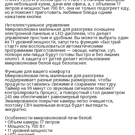
для небольшой кухни, дачи или офиса, а, с объемом 17
литров и мощностью 700 Вт, она не только подогреет еду,
но и поможет приготовить любимые блюда одним
нажатием кнопки.
Интеллектуальное управление
Микроволновка маленькая для разогрева оснащена
электронной панелью и LED-дисплеем, что делает
управление простым и удобным. Вы можете выбрать один
из 11 уровней мощности, запустить функцию «Быстрый
старт» или воспользоваться автоматическими
программами приготовления — овощи, напитки, суп,
попкорн или пицца будут готовы быстро и без лишних
хлопот. А защита от детей делает использование
микроволновки белой ещё безопаснее.
Функции для вашего комфорта
Микроволновая печь маленькая для разогрева
поддерживает разные режимы разморозки, чтобы
продукты оставались свежими и сохранили текстуру.
Таймер на 99 минут со звуковым сигналом поможет
контролировать процесс, а поворотный стол диаметром
245 мм обеспечивает равномерный прогрев.
Эмалированное покрытие камеры легко очищается,
поэтому СВЧ маленькая всегда будет выглядеть
аккуратно.
Особенности микроволновой печи белой:
• Объем камеры 17 литров
• Мощность 700 Вт
• 11 уровней мощности
• LED-дисплей