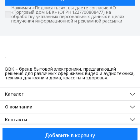
Нажимая «Подписаться», вы даете согласие АО
«Торговый дом ББК» (ОГРН 1227700808477) на
обработку указанных персональных данных в целях
получения информационной и рекламной рассылки
BBK – бренд бытовой электроники, предлагающий
решения для различных сфер жизни: видео и аудиотехника,
техника для кухни и дома, красоты и здоровья.
Каталог
Красота и здоровье
Техника для кухни
О компании
Крупная бытовая техника
О нас
Техника для дома
Гарантийные обязательства
Контакты
ТВ, аудио, видео
Авторизованные сервисные центры
Адрес
125445, город Москва, Ленинградское шоссе, дом 65, стр. 3
Добавить в корзину
АО Торговый дом ББК, 2025
Доставка
Оплата
Правила возврат
Телефон
8 (495) 587-40-82