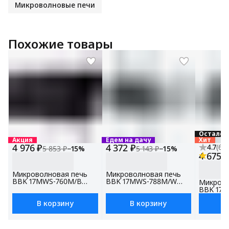
Микроволновые печи
Похожие товары
Осталос
Акция
Едем на дачу
Хит
4 976 ₽
4 372 ₽
4.7
(
66
)
5 853 ₽
−
15
%
5 143 ₽
−
15
%
4 675 
Микроволновая печь
Микроволновая печь
BBK 17MWS-760M/B
BBK 17MWS-788M/W
Микрово
черный, объем 17 л,
белый, объем 17 л,
BBK 17
мощность 700 Вт
мощность 700 Вт
серебро,
В корзину
В корзину
В
мощност
режим д
разморо
передня