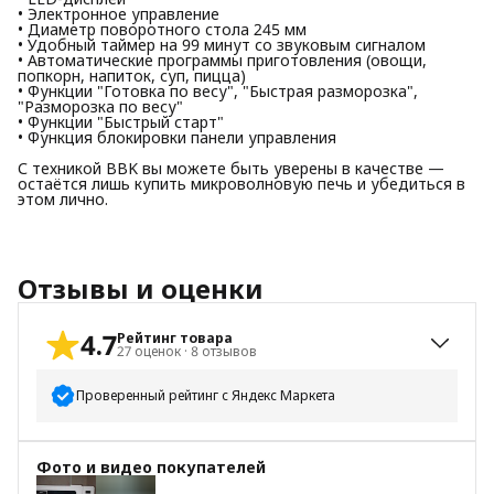
• Электронное управление
• Диаметр поворотного стола 245 мм
• Удобный таймер на 99 минут со звуковым сигналом
• Автоматические программы приготовления (овощи,
попкорн, напиток, суп, пицца)
• Функции "Готовка по весу", "Быстрая разморозка",
"Разморозка по весу"
• Функции "Быстрый старт"
• Функция блокировки панели управления
С техникой BBK вы можете быть уверены в качестве —
остаётся лишь купить микроволновую печь и убедиться в
этом лично.
Отзывы и оценки
4.7
Рейтинг товара
27
оценок
·
8
отзывов
Проверенный рейтинг с Яндекс Маркета
5
звёзд
23
Фото и видео покупателей
4
звезды
2