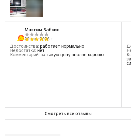
3
звезды
0
2
звезды
1
+
1
1
звезда
1
Максим Бабкин
29 мая 2026 г.
Достоинства
:
работает нормально
Дос
Недостатки
:
нет
Нед
Комментарий
:
за такую цену вполне хорошо
Ком
заме
сим
Смотреть все отзывы