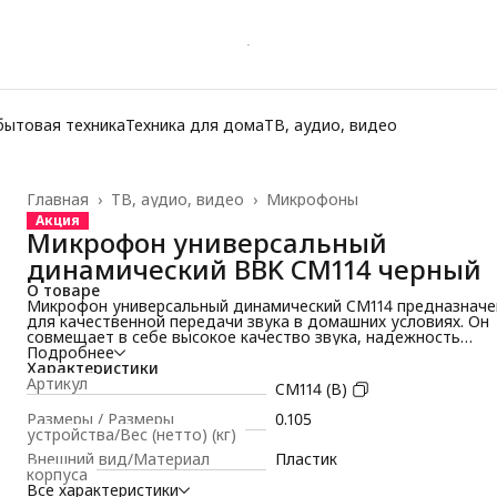
бытовая техника
Техника для дома
ТВ, аудио, видео
Главная
›
ТВ, аудио, видео
›
Микрофоны
Акция
Микрофон универсальный
динамический BBK CM114 черный
О товаре
Микрофон универсальный динамический CM114 предназначе
для качественной передачи звука в домашних условиях. Он
совмещает в себе высокое качество звука, надежность
конструкции и удобство в эксплуатации. Прочная сборка
Подробнее
обеспечивает комфорт при использовании.
Характеристики
Микрофон караоке подходит для домашних выступлений и
Артикул
CM114 (B)
репетиций. Однонаправленная кардиоидная характеристика
снижает посторонние шумы и делает голос более
Размеры / Размеры
0.105
разборчивым.
устройства/Вес (нетто) (кг)
Микрофон для колонки легко подключается к акустическим
Внешний вид/Материал
Пластик
системам и усилителям. В комплектацию микрофона входит
корпуса
соединительный кабель длиной 2,5 метра и переходник Jack
Все характеристики
6.3 – Mini-jack 3.5, что обеспечивает совместимость с