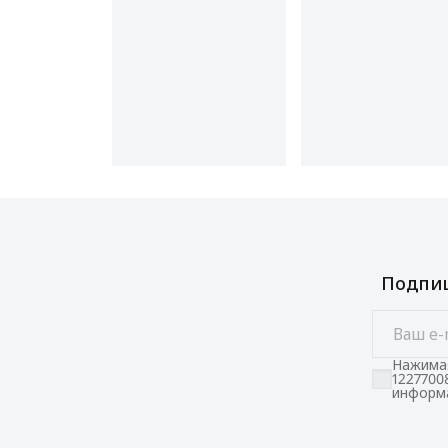
Подпиш
Нажимая
1227700
информа