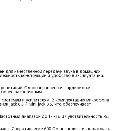
различными устройствами.
Микрофон студийный используется в домашних условиях.
Частотный диапазон до 17 кГц и чувствительность -55 дБ
обеспечивают чистое и естественное звучание.
Микрофон проводной стабильно передает сигнал без
задержек. Сопротивление 600 Ом позволяет использовать
устройство с большинством аудиосистем.
Микрофон профессиональный осн
н для качественной передачи звука в домашних
адежность конструкции и удобство в эксплуатации.
.
 репетиций. Однонаправленная кардиоидная
 более разборчивым.
м системам и усилителям. В комплектацию микрофона
к Jack 6.3 – Mini-jack 3.5, что обеспечивает
астотный диапазон до 17 кГц и чувствительность -55
ржек. Сопротивление 600 Ом позволяет использовать