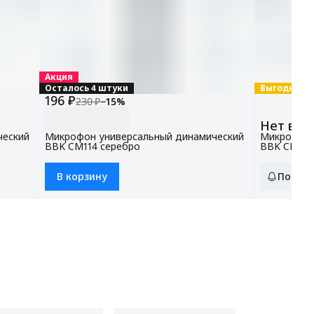
Акция
Осталось 4 штуки
Выгодно
196 ₽
230 ₽
−
15
%
Нет в н
ческий
Микрофон универсальный динамический
Микрофон 
BBK CM114 серебро
BBK CM215
2 шт
В корзину
Подпис