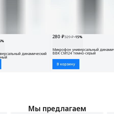
280 ₽
329 ₽
−
15
%
5
%
Микрофон универсальный динами
BBK CM124 темно-серый
версальный динамический
рный
В корзину
Мы предлагаем