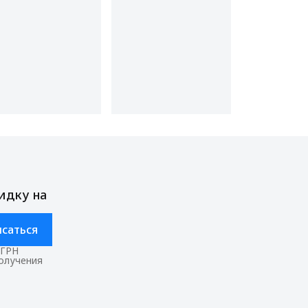
идку на
саться
ОГРН
получения