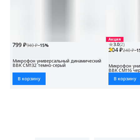
Акция
799 ₽
3.0
(
2
)
940 ₽
−
15
%
204 ₽
240 ₽
−
1
Микрофон универсальный динамический
BBK CM132 темно-серый
Микрофон уни
BBK CM116 че
В корзину
В корзину