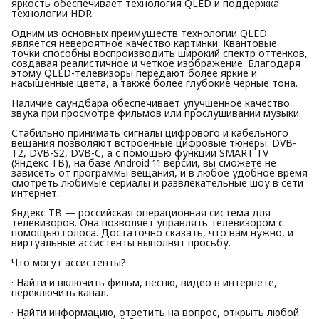
яркость обеспечивает технология QLED и поддержка
технологии HDR.
Одним из основных преимуществ технологии QLED
является невероятное качество картинки. Квантовые
точки способны воспроизводить широкий спектр оттенков,
создавая реалистичное и четкое изображение. Благодаря
этому QLED-телевизоры передают более яркие и
насыщенные цвета, а также более глубокие черные тона.
Наличие саундбара обеспечивает улучшенное качество
звука при просмотре фильмов или прослушивании музыки.
Стабильно принимать сигналы цифрового и кабельного
вещания позволяют встроенные цифровые тюнеры: DVB-
T2, DVB-S2, DVB-C, а с помощью функции SMART TV
(Яндекс ТВ), на базе Android 11 версии, вы сможете не
зависеть от программы вещания, и в любое удобное время
смотреть любимые сериалы и развлекательные шоу в сети
интернет.
Яндекс ТВ — российская операционная система для
телевизоров. Она позволяет управлять телевизором с
помощью голоса. Достаточно сказать, что вам нужно, и
виртуальные ассистенты выполнят просьбу.
Что могут ассистенты?
· Найти и включить фильм, песню, видео в интернете,
переключить канал.
· Найти информацию, ответить на вопрос, открыть любой