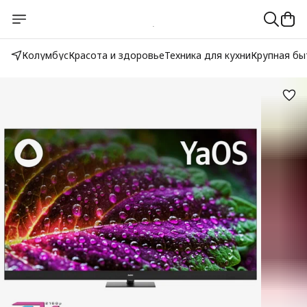
Колумбус
Красота и здоровье
Техника для кухни
Крупная бы