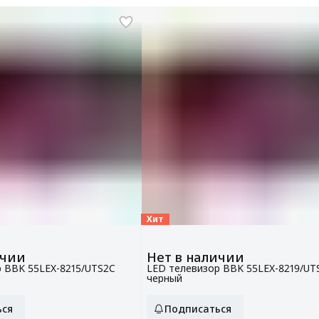
Хит
ичии
Нет в наличии
 BBK 55LEX-8215/UTS2C
LED телевизор BBK 55LEX-8219/UT
черный
ься
Подписаться