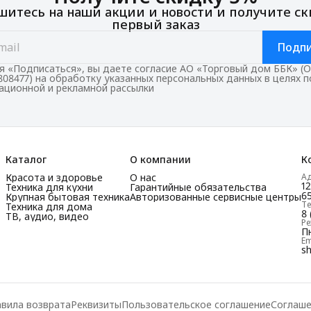
итесь на наши акции и новости и получите ск
первый заказ
Подпи
 «Подписаться», вы даете согласие АО «Торговый дом ББК» (
808477) на обработку указанных персональных данных в целях 
ционной и рекламной рассылки
Каталог
О компании
К
Красота и здоровье
О нас
А
1
Техника для кухни
Гарантийные обязательства
65
Крупная бытовая техника
Авторизованные сервисные центры
Т
Техника для дома
8 
ТВ, аудио, видео
Р
Пн
Em
s
вила возврата
Реквизиты
Пользовательское соглашение
Соглаше