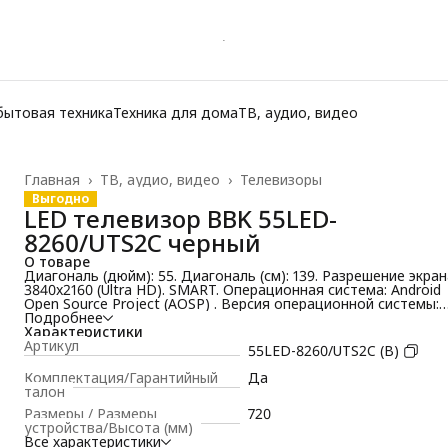
бытовая техника
Техника для дома
ТВ, аудио, видео
Главная
›
ТВ, аудио, видео
›
Телевизоры
Выгодно
LED телевизор BBK 55LED-
8260/UTS2C черный
О товаре
Диагональ (дюйм): 55. Диагональ (см): 139. Разрешение экран
3840x2160 (Ultra HD). SMART. Операционная система: Android
Open Source Project (AOSP) . Версия операционной системы:
Android 11. Тип SMART платформы: Яндекс ТВ. DVB-T2. DVB-S2
Подробнее
DVB-C. Wi-Fi. LAN. Наличие Bluetooth. Ci слот (шт): 1. USB-пор
Характеристики
(шт): 2. HDMI (шт): 3. Оперативная память (Гб): 1,5. Встроенн
Артикул
55LED-8260/UTS2C (B)
память (Гб): 8. Цвет корпуса: черный
Комплектация/Гарантийный
Да
талон
Размеры / Размеры
720
устройства/Высота (мм)
Все характеристики