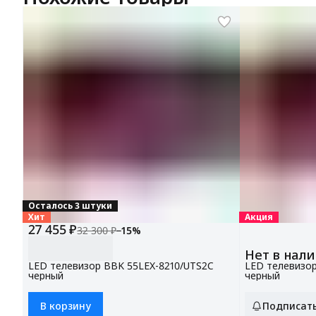
Осталось 3 штуки
Хит
Акция
27 455 ₽
32 300 ₽
−
15
%
Нет в нал
LED телевизор BBK 55LEX-8210/UTS2C
LED телевизор
черный
черный
В корзину
Подписат