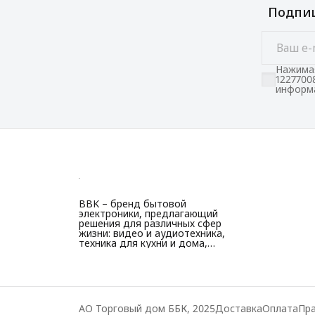
Подпиш
Нажимая
1227700
информа
BBK – бренд бытовой
электроники, предлагающий
решения для различных сфер
жизни: видео и аудиотехника,
техника для кухни и дома,
красоты и здоровья.
АО Торговый дом ББК, 2025
Доставка
Оплата
Пра