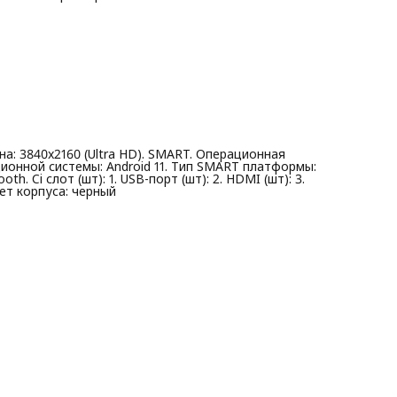
на: 3840x2160 (Ultra HD). SMART. Операционная
ационной системы: Android 11. Тип SMART платформы:
th. Ci слот (шт): 1. USB-порт (шт): 2. HDMI (шт): 3.
вет корпуса: черный