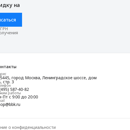
идку на
саться
ОГРН
получения
онтакты
дрес
25445, город Москва, Ленинградское шоссе, дом
, стр. 3
елефон
(495) 587-40-82
ежим работы
-Пт с 9:00 до 20:00
ail
hop@bbk.ru
ние о конфиденциальности