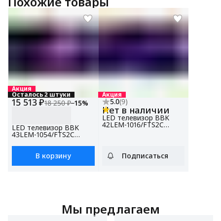
Похожие товары
Акция
Осталось 2 штуки
Акция
15 513 ₽
5.0
(
9
)
18 250 ₽
−
15
%
Нет в наличии
LED телевизор BBK
42LEM-1016/FTS2C
LED телевизор BBK
черный, 42", Full HD
43LEM-1054/FTS2C
белый
В корзину
Подписаться
Мы предлагаем