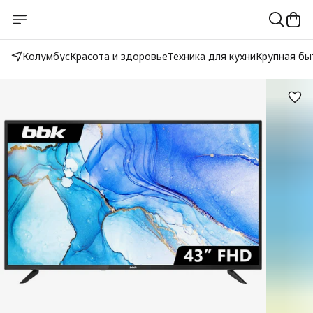
Колумбус
Красота и здоровье
Техника для кухни
Крупная бы