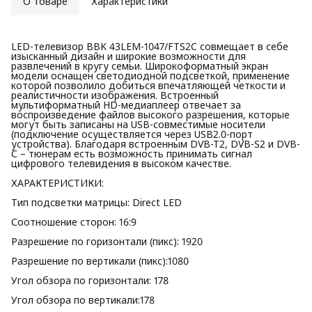
О товаре
Характеристики
LED-телевизор BBK 43LEM-1047/FTS2C совмещает в себе
изысканный дизайн и широкие возможности для
развлечений в кругу семьи. Широкоформатный экран
модели оснащен светодиодной подсветкой, применение
которой позволило добиться впечатляющей четкости и
реалистичности изображения. Встроенный
мультиформатный HD-медиаплеер отвечает за
воспроизведение файлов высокого разрешения, которые
могут быть записаны на USB-совместимые носители
(подключение осуществляется через USB2.0-порт
устройства). Благодаря встроенным DVB-T2, DVB-S2 и DVB-
С – тюнерам есть возможность принимать сигнал
цифрового телевидения в высоком качестве.
ХАРАКТЕРИСТИКИ:
Тип подсветки матрицы: Direct LED
Соотношение сторон: 16:9
Разрешение по горизонтали (пикс): 1920
Разрешение по вертикали (пикс):1080
Угол обзора по горизонтали: 178
Угол обзора по вертикали:178