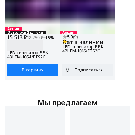
Акция
Осталось 2 штуки
Акция
15 513 ₽
5.0
(
9
)
18 250 ₽
−
15
%
Нет в наличии
LED телевизор BBK
42LEM-1016/FTS2C
LED телевизор BBK
черный, 42", Full HD
43LEM-1054/FTS2C
белый
В корзину
Подписаться
Мы предлагаем