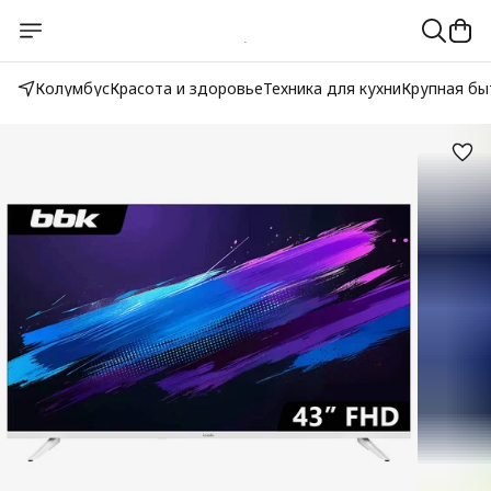
Колумбус
Красота и здоровье
Техника для кухни
Крупная бы