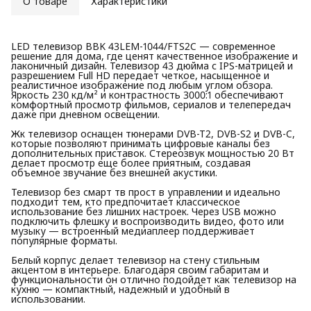
О товаре
Характеристики
LED телевизор BBK 43LEM-1044/FTS2C — современное
решение для дома, где ценят качественное изображение и
лаконичный дизайн. Телевизор 43 дюйма с IPS-матрицей и
разрешением Full HD передает четкое, насыщенное и
реалистичное изображение под любым углом обзора.
Яркость 230 кд/м² и контрастность 3000:1 обеспечивают
комфортный просмотр фильмов, сериалов и телепередач
даже при дневном освещении.
Жк телевизор оснащен тюнерами DVB-T2, DVB-S2 и DVB-C,
которые позволяют принимать цифровые каналы без
дополнительных приставок. Стереозвук мощностью 20 Вт
делает просмотр еще более приятным, создавая
объемное звучание без внешней акустики.
Телевизор без смарт тв прост в управлении и идеально
подходит тем, кто предпочитает классическое
использование без лишних настроек. Через USB можно
подключить флешку и воспроизводить видео, фото или
музыку — встроенный медиаплеер поддерживает
популярные форматы.
Белый корпус делает телевизор на стену стильным
акцентом в интерьере. Благодаря своим габаритам и
функциональности он отлично подойдет как телевизор на
кухню — компактный, надежный и удобный в
использовании.