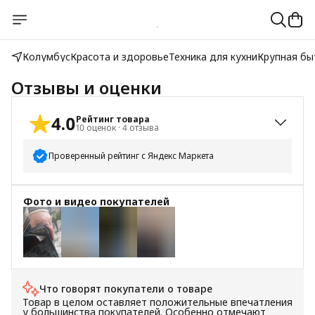
Колумбус
Красота и здоровье
Техника для кухни
Крупная бы
Отзывы и оценки
4.0
Рейтинг товара
10
оценок
·
4
отзыва
Проверенный рейтинг с Яндекс Маркета
5
звёзд
7
Фото и видео покупателей
4
звезды
0
3
звезды
1
2
звезды
0
1
звезда
2
Что говорят покупатели о товаре
+
3
Товар в целом оставляет положительные впечатления
у большинства покупателей. Особенно отмечают