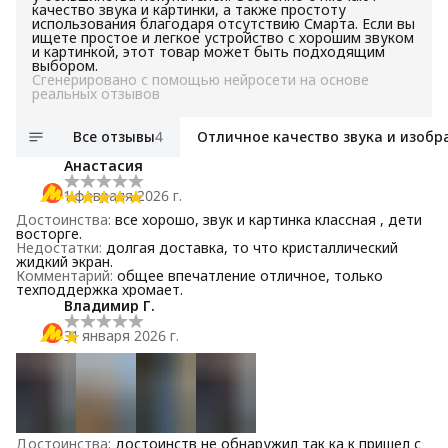
качество звука и картинки, а также простоту
использования благодаря отсутствию Смарта. Если вы
ищете простое и легкое устройство с хорошим звуком
и картинкой, этот товар может быть подходящим
выбором.
Сгенерировано с помощью нейросети на основе
реальных отзывов
Все отзывы
4
Отличное качество звука и изоб
Анастасия
1 февраля 2026 г.
Достоинства
:
все хорошо, звук и картинка классная , дети
восторге.
Недостатки
:
долгая доставка, то что кристаллический
жидкий экран.
Комментарий
:
общее впечатление отличное, только
техподдержка хромает.
Владимир Г.
31 января 2026 г.
Достоинства
:
достоинств не обнаружил так ка к пришел с