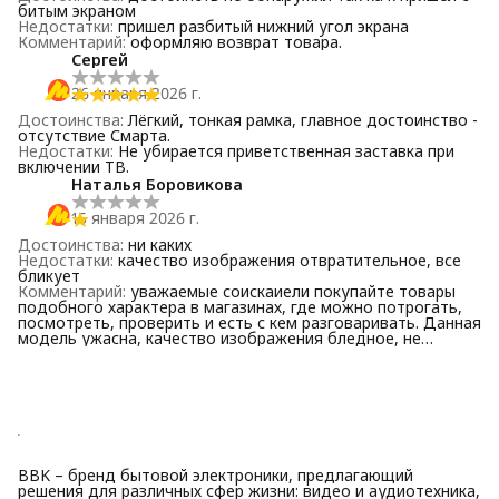
битым экраном
Недостатки
:
пришел разбитый нижний угол экрана
Комментарий
:
оформляю возврат товара.
Сергей
26 января 2026 г.
Достоинства
:
Лёгкий, тонкая рамка, главное достоинство -
отсутствие Смарта.
Недостатки
:
Не убирается приветственная заставка при
включении ТВ.
Наталья Боровикова
15 января 2026 г.
Достоинства
:
ни каких
Недостатки
:
качество изображения отвратительное, все
бликует
Комментарий
:
уважаемые соискаиели покупайте товары
подобного характера в магазинах, где можно потрогать,
посмотреть, проверить и есть с кем разговаривать. Данная
модель ужасна, качество изображения бледное, не
чёткое, динамичный картинки раздваиваются. Продавец не
контактирует, возврат не делает.
BBK – бренд бытовой электроники, предлагающий
решения для различных сфер жизни: видео и аудиотехника,