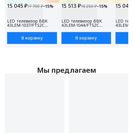
15 045 ₽
15 513 ₽
15 045
17 700 ₽
−
15
%
18 250 ₽
−
15
%
LED телевизор BBK
LED телевизор BBK
LED тел
43LEM-1037/FTS2C
43LEM-1044/FTS2C
43LEM-1
черный
белый, 43", Full HD
черный, 
В корзину
В корзину
В
Мы предлагаем