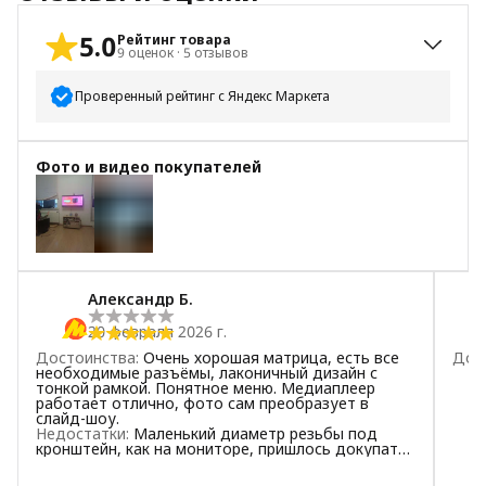
5.0
Рейтинг товара
9
оценок
·
5
отзывов
Проверенный рейтинг с Яндекс Маркета
5
звёзд
9
Фото и видео покупателей
4
звезды
0
3
звезды
0
2
звезды
0
+
1
1
звезда
0
Александр Б.
20 февраля 2026 г.
Достоинства
:
Очень хорошая матрица, есть все
Дос
необходимые разъëмы, лаконичный дизайн с
тонкой рамкой. Понятное меню. Медиаплеер
работает отлично, фото сам преобразует в
слайд-шоу.
Недостатки
:
Маленький диаметр резьбы под
кронштейн, как на мониторе, пришлось докупать
винты для настенного крепления.
Комментарий
:
Покупался в офис для