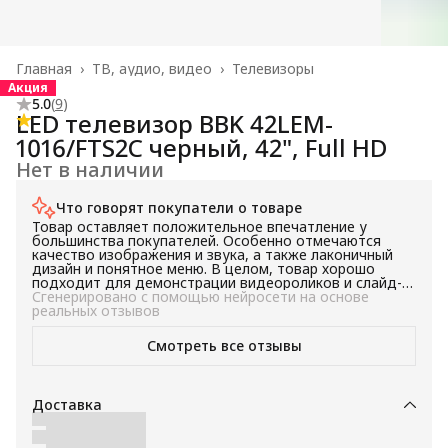
Главная
›
ТВ, аудио, видео
›
Телевизоры
Акция
5.0
(
9
)
LED телевизор BBK 42LEM-
1016/FTS2C черный, 42", Full HD
Нет в наличии
Что говорят покупатели о товаре
Товар оставляет положительное впечатление у
большинства покупателей. Особенно отмечаются
качество изображения и звука, а также лаконичный
дизайн и понятное меню. В целом, товар хорошо
подходит для демонстрации видеороликов и слайд-
шоу в офисе или дома.
Сгенерировано с помощью нейросети на основе
реальных отзывов
Смотреть все отзывы
Доставка