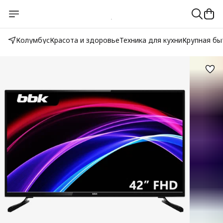
Колумбус
Красота и здоровье
Техника для кухни
Крупная бы