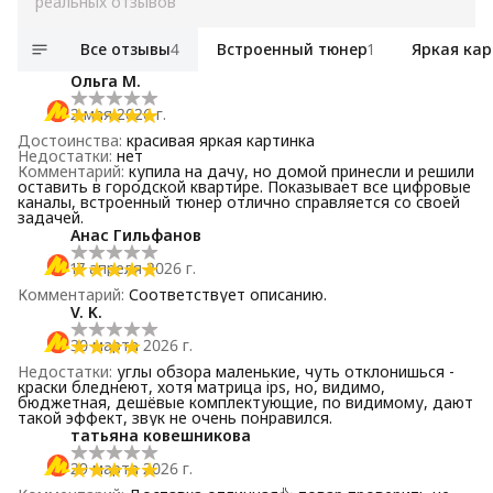
реальных отзывов
Все отзывы
4
Встроенный тюнер
1
Яркая ка
Ольга М.
2 мая 2026 г.
Достоинства
:
красивая яркая картинка
Недостатки
:
нет
Комментарий
:
купила на дачу, но домой принесли и решили
оставить в городской квартире. Показывает все цифровые
каналы, встроенный тюнер отлично справляется со своей
задачей.
Анас Гильфанов
17 апреля 2026 г.
Комментарий
:
Соответствует описанию.
V. K.
30 марта 2026 г.
Недостатки
:
углы обзора маленькие, чуть отклонишься -
краски бледнеют, хотя матрица ips, но, видимо,
бюджетная, дешёвые комплектующие, по видимому, дают
такой эффект, звук не очень понравился.
татьяна ковешникова
29 марта 2026 г.