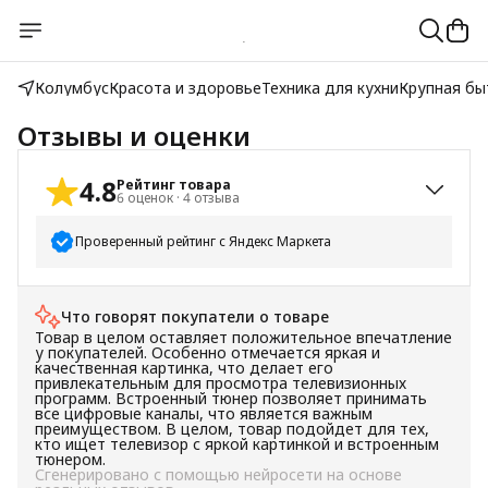
Колумбус
Красота и здоровье
Техника для кухни
Крупная бы
Отзывы и оценки
4.8
Рейтинг товара
6
оценок
·
4
отзыва
Проверенный рейтинг с Яндекс Маркета
5
звёзд
5
Что говорят покупатели о товаре
4
звезды
1
Товар в целом оставляет положительное впечатление
3
звезды
0
у покупателей. Особенно отмечается яркая и
качественная картинка, что делает его
2
звезды
0
привлекательным для просмотра телевизионных
программ. Встроенный тюнер позволяет принимать
1
звезда
0
все цифровые каналы, что является важным
преимуществом. В целом, товар подойдет для тех,
кто ищет телевизор с яркой картинкой и встроенным
тюнером.
Сгенерировано с помощью нейросети на основе