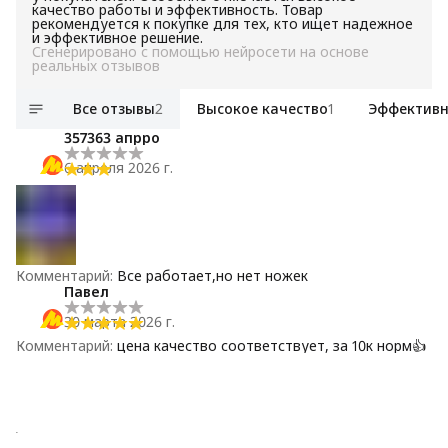
качество работы и эффективность. Товар
рекомендуется к покупке для тех, кто ищет надежное
и эффективное решение.
Сгенерировано с помощью нейросети на основе
реальных отзывов
Все отзывы
2
Высокое качество
1
Эффективн
357363 апрро
6 апреля 2026 г.
Комментарий
:
Все работает,но нет ножек
Павел
30 марта 2026 г.
Комментарий
:
цена качество соответствует, за 10к норм👍