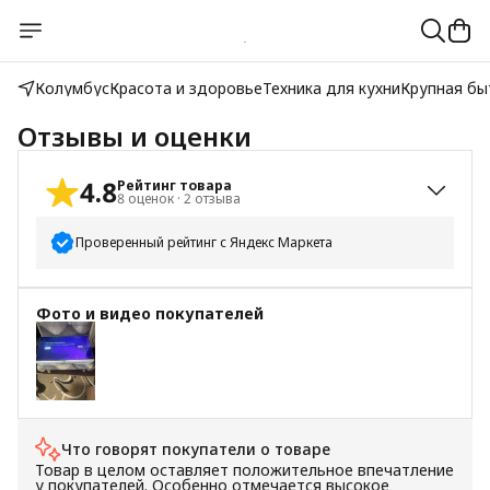
Колумбус
Красота и здоровье
Техника для кухни
Крупная бы
Отзывы и оценки
4.8
Рейтинг товара
8
оценок
·
2
отзыва
Проверенный рейтинг с Яндекс Маркета
5
звёзд
7
Фото и видео покупателей
4
звезды
0
3
звезды
1
2
звезды
0
1
звезда
0
Что говорят покупатели о товаре
Товар в целом оставляет положительное впечатление
у покупателей. Особенно отмечается высокое