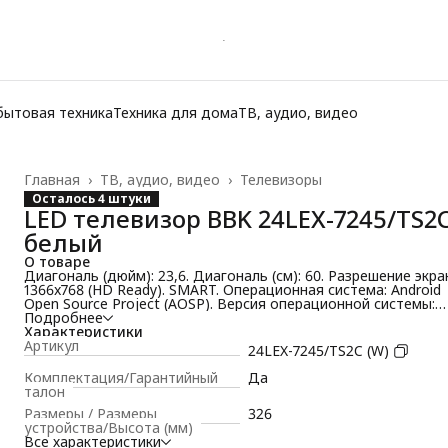
бытовая техника
Техника для дома
ТВ, аудио, видео
Главная
›
ТВ, аудио, видео
›
Телевизоры
Осталось 4 штуки
LED телевизор BBK 24LEX-7245/TS2
белый
О товаре
Диагональ (дюйм): 23,6. Диагональ (см): 60. Разрешение экра
1366x768 (HD Ready). SMART. Операционная система: Android
Open Source Project (AOSP). Версия операционной системы:
Android 11. Тип SMART платформы: YaOS. DVB-T2. DVB-S2. DVB
Подробнее
C. Wi-Fi. LAN. Наличие Bluetooth. Ci слот (шт): 1. USB-порт (шт)
Характеристики
2. HDMI (шт): 2. Оперативная память (Гб): 1. Встроенная пам
Артикул
24LEX-7245/TS2C (W)
(Гб): 8. Цвет корпуса: белый
Комплектация/Гарантийный
Да
талон
Размеры / Размеры
326
устройства/Высота (мм)
Все характеристики