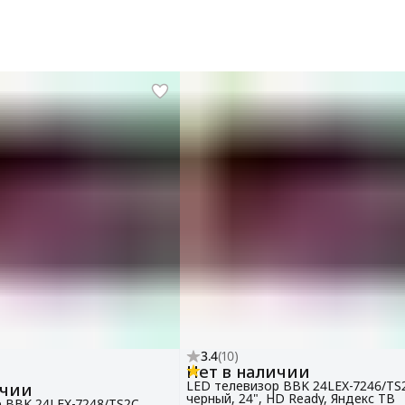
3.4
(
10
)
Нет в наличии
LED телевизор BBK 24LEX-7246/TS
ичии
черный, 24", HD Ready, Яндекс ТВ
 BBK 24LEX-7248/TS2C