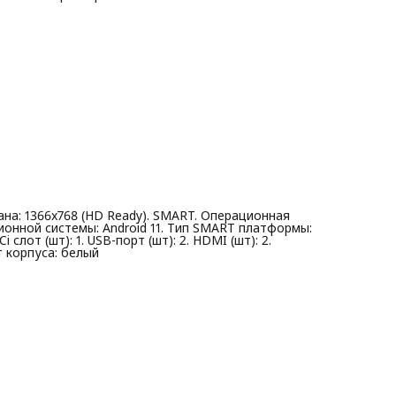
рана: 1366x768 (HD Ready). SMART. Операционная
ционной системы: Android 11. Тип SMART платформы:
 слот (шт): 1. USB-порт (шт): 2. HDMI (шт): 2.
т корпуса: белый