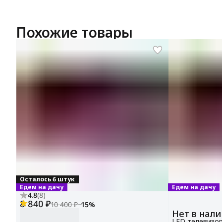
Похожие товары
Осталось 6 штук
Едем на дачу
Едем на дачу
4.8
(
8
)
8 840 ₽
10 400 ₽
−
15
%
Нет в нал
LED телевизор