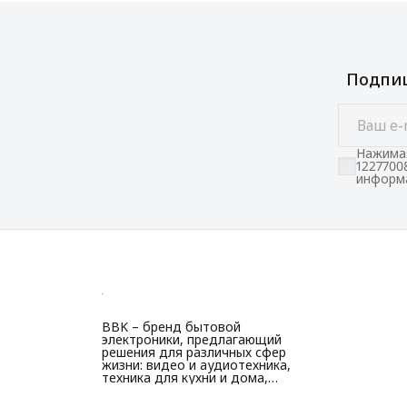
Подпиш
Нажимая
1227700
информа
BBK – бренд бытовой
электроники, предлагающий
решения для различных сфер
жизни: видео и аудиотехника,
техника для кухни и дома,
красоты и здоровья.