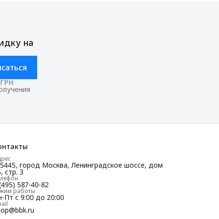
идку на
саться
ОГРН
получения
онтакты
дрес
25445, город Москва, Ленинградское шоссе, дом
, стр. 3
елефон
(495) 587-40-82
ежим работы
-Пт с 9:00 до 20:00
ail
hop@bbk.ru