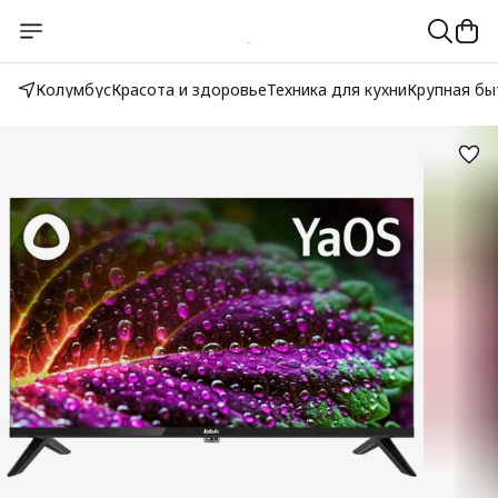
Колумбус
Красота и здоровье
Техника для кухни
Крупная бы