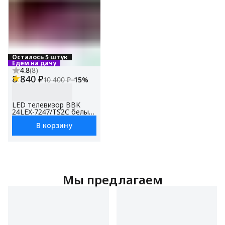
Осталось 5 штук
Едем на дачу
4.8
(
8
)
8 840 ₽
10 400 ₽
−
15
%
LED телевизор BBK
24LEX-7247/TS2C белый,
24", HD Ready, Яндекс
В корзину
ТВ
Мы предлагаем