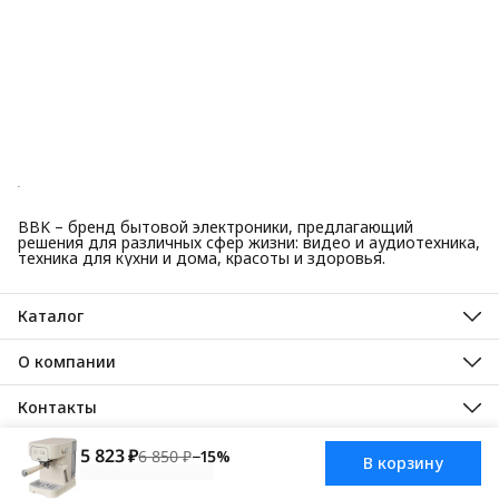
BBK – бренд бытовой электроники, предлагающий
решения для различных сфер жизни: видео и аудиотехника,
техника для кухни и дома, красоты и здоровья.
Каталог
Красота и здоровье
Техника для кухни
О компании
Крупная бытовая техника
О нас
Техника для дома
Гарантийные обязательства
Контакты
ТВ, аудио, видео
Авторизованные сервисные центры
Адрес
125445, город Москва, Ленинградское шоссе, дом 65, стр. 3
5 823 ₽
6 850 ₽
−
15
%
В корзину
АО Торговый дом ББК, 2025
Доставка
Оплата
Правила возврат
Телефон
8 (495) 587-40-82
Режим работы