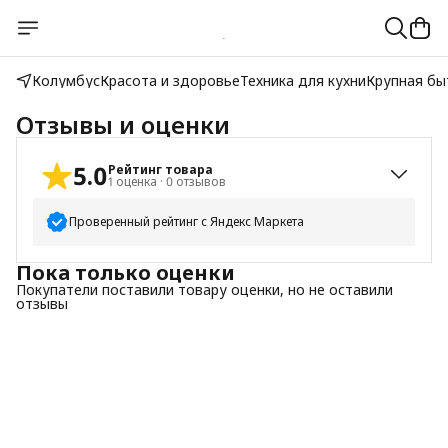
Колумбус
Красота и здоровье
Техника для кухни
Крупная бы
Отзывы и оценки
5.0
Рейтинг товара
1
оценка
·
0
отзывов
Проверенный рейтинг с Яндекс Маркета
Пока только оценки
5
звёзд
1
Покупатели поставили товару оценки, но не оставили
4
звезды
0
отзывы
3
звезды
0
2
звезды
0
1
звезда
0