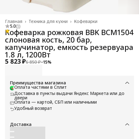
Главная
›
Техника для кухни
›
Кофеварки
5.0
(
1
)
Кофеварка рожковая BBK BCM1504
слоновая кость, 20 бар,
капучинатор, емкость резервуара
1.8 л, 1200Вт
5 823 ₽
6 850 ₽
−
15
%
Преимущества магазина
Оплата частями в Сплит
Доставка в пункты выдачи Яндекс Маркета или до
двери
Оплата — картой, СБП или наличными
Удобный возврат
Доставка