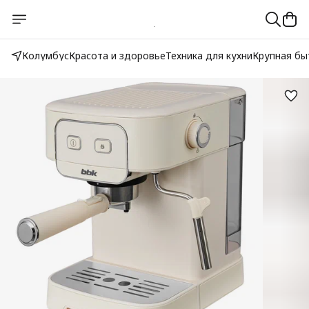
Колумбус
Красота и здоровье
Техника для кухни
Крупная бы