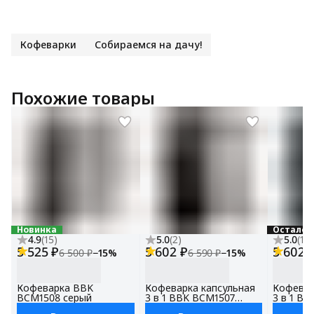
Кофеварки
Собираемся на дачу!
Похожие товары
Новинка
Осталос
4.9
(
15
)
5.0
(
2
)
5.0
(
10
)
5 525 ₽
5 602 ₽
5 602 
6 500 ₽
−
15
%
6 590 ₽
−
15
%
Кофеварка BBK
Кофеварка капсульная
Кофевар
BCM1508 серый
3 в 1 BBK BCM1507
3 в 1 B
серый/черный, 19Бар,
черный/с