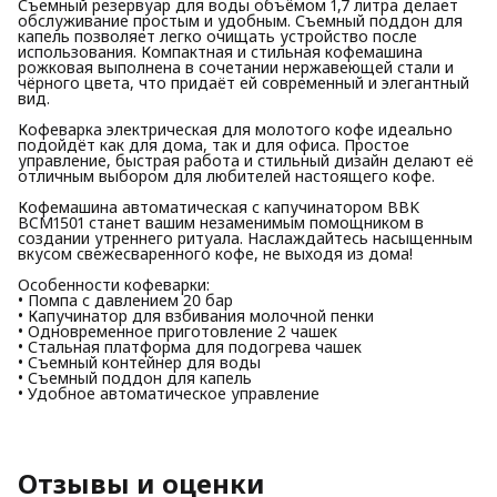
Съемный резервуар для воды объёмом 1,7 литра делает
обслуживание простым и удобным. Съемный поддон для
капель позволяет легко очищать устройство после
использования. Компактная и стильная кофемашина
рожковая выполнена в сочетании нержавеющей стали и
чёрного цвета, что придаёт ей современный и элегантный
вид.
Кофеварка электрическая для молотого кофе идеально
подойдёт как для дома, так и для офиса. Простое
управление, быстрая работа и стильный дизайн делают её
отличным выбором для любителей настоящего кофе.
Кофемашина автоматическая с капучинатором BBK
BCM1501 станет вашим незаменимым помощником в
создании утреннего ритуала. Наслаждайтесь насыщенным
вкусом свежесваренного кофе, не выходя из дома!
Особенности кофеварки:
• Помпа с давлением 20 бар
• Капучинатор для взбивания молочной пенки
• Одновременное приготовление 2 чашек
• Стальная платформа для подогрева чашек
• Съемный контейнер для воды
• Съемный поддон для капель
• Удобное автоматическое управление
Отзывы и оценки