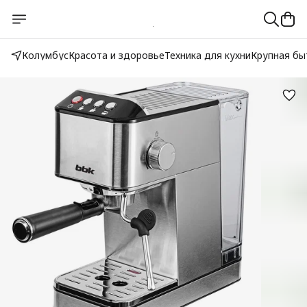
Колумбус
Красота и здоровье
Техника для кухни
Крупная бы