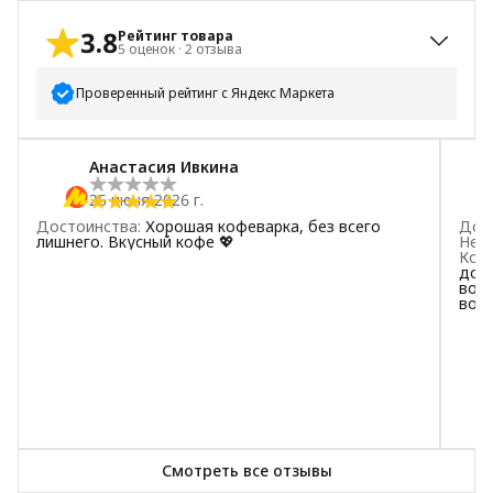
3.8
Рейтинг товара
5
оценок
·
2
отзыва
Проверенный рейтинг с Яндекс Маркета
5
звёзд
3
Анастасия Ивкина
4
звезды
0
25 июня 2026 г.
3
звезды
1
Достоинства
:
Хорошая кофеварка, без всего
Дос
2
звезды
0
лишнего. Вкусный кофе 💖
Нед
Ком
1
звезда
1
дост
вода
воз
Смотреть все отзывы