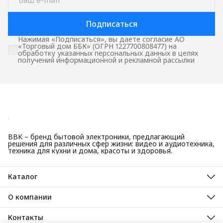
Подписаться
Нажимая «Подписаться», вы даете согласие АО
«Торговый дом ББК» (ОГРН 1227700808477) на
обработку указанных персональных данных в целях
получения информационной и рекламной рассылки
BBK – бренд бытовой электроники, предлагающий
решения для различных сфер жизни: видео и аудиотехника,
техника для кухни и дома, красоты и здоровья.
Каталог
Красота и здоровье
Техника для кухни
О компании
Крупная бытовая техника
О нас
Техника для дома
Гарантийные обязательства
Контакты
ТВ, аудио, видео