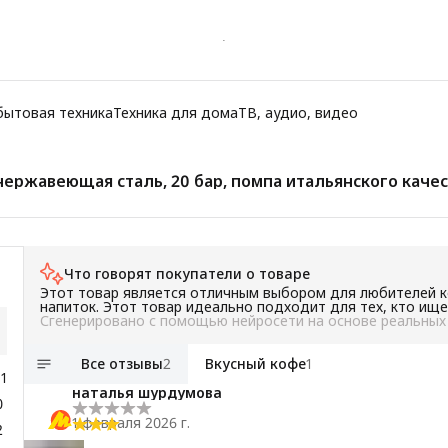
бытовая техника
Техника для дома
ТВ, аудио, видео
ржавеющая сталь, 20 бар, помпа итальянского качес
Что говорят покупатели о товаре
Этот товар является отличным выбором для любителей к
напиток. Этот товар идеально подходит для тех, кто ище
Сгенерировано с помощью нейросети на основе реальных
Все отзывы
2
Вкусный кофе
1
11
наталья шурдумова
0
1 февраля 2026 г.
2