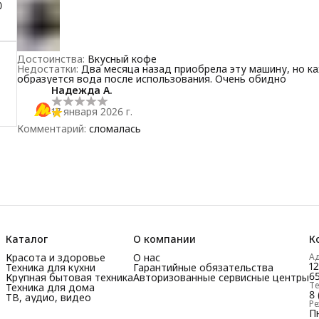
0
1
Достоинства
:
Вкусный кофе
Недостатки
:
Два месяца назад приобрела эту машину, но к
образуется вода после использования. Очень обидно
Надежда А.
17 января 2026 г.
Комментарий
:
сломалась
Каталог
О компании
К
Красота и здоровье
О нас
А
1
Техника для кухни
Гарантийные обязательства
65
Крупная бытовая техника
Авторизованные сервисные центры
Т
Техника для дома
8 
ТВ, аудио, видео
Р
Пн