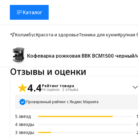
Каталог
Колумбус
Красота и здоровье
Техника для кухни
Крупная 
Кофеварка рожковая BBK BCM1500 черный/не
емкость резервуара 1.8 л, 1200Вт
Отзывы и оценки
4.4
Рейтинг товара
14
оценок
·
2
отзыва
Проверенный рейтинг с Яндекс Маркета
5
звёзд
4
звезды
3
звезды