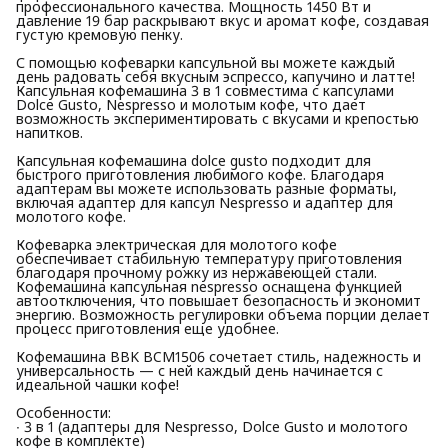
профессионального качества. Мощность 1450 Вт и
давление 19 бар раскрывают вкус и аромат кофе, создавая
густую кремовую пенку.
С помощью кофеварки капсульной вы можете каждый
день радовать себя вкусным эспрессо, капучино и латте!
Капсульная кофемашина 3 в 1 совместима с капсулами
Dolce Gusto, Nespresso и молотым кофе, что дает
возможность экспериментировать с вкусами и крепостью
напитков.
Капсульная кофемашина dolce gusto подходит для
быстрого приготовления любимого кофе. Благодаря
адаптерам вы можете использовать разные форматы,
включая адаптер для капсул Nespresso и адаптер для
молотого кофе.
Кофеварка электрическая для молотого кофе
обеспечивает стабильную температуру приготовления
благодаря прочному рожку из нержавеющей стали.
Кофемашина капсульная nespresso оснащена функцией
автоотключения, что повышает безопасность и экономит
энергию. Возможность регулировки объема порции делает
процесс приготовления еще удобнее.
Кофемашина BBK BCM1506 сочетает стиль, надежность и
универсальность — с ней каждый день начинается с
идеальной чашки кофе!
Особенности:
∙ 3 в 1 (адаптеры для Nespresso, Dolce Gusto и молотого
кофе в комплекте)