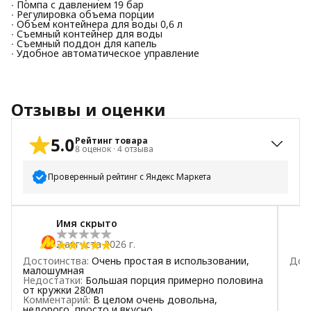
∙ Помпа с давлением 19 бар
∙ Регулировка объема порции
∙ Объем контейнера для воды 0,6 л
∙ Съемный контейнер для воды
∙ Съемный поддон для капель
∙ Удобное автоматическое управление
Отзывы и оценки
5.0
Рейтинг товара
8
оценок
·
4
отзыва
Проверенный рейтинг с Яндекс Маркета
5
звёзд
8
Имя скрыто
4
звезды
0
2 августа 2026 г.
3
звезды
0
Достоинства
:
Очень простая в использовании,
Дос
2
звезды
0
малошумная
Недостатки
:
Большая порция примерно половина
1
звезда
0
от кружки 280мл
Комментарий
:
В целом очень довольна,
недорого, просто и вкусно.