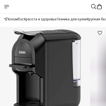
Колумбус
Красота и здоровье
Техника для кухни
Крупная бы