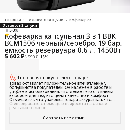
Главная
›
Техника для кухни
›
Кофеварки
Осталось 3 штуки
5.0
(
8
)
Кофеварка капсульная 3 в 1 BBK
BCM1506 черный/серебро, 19 бар,
емкость резервуара 0.6 л, 1450Вт
5 602 ₽
6 590 ₽
−
15
%
Что говорят покупатели о товаре
Товар оставляет положительное впечатление у
большинства покупателей. Он надёжен в работе и
удобен в использовании, что делает его отличным
выбором для тех, кто ценит качество и комфорт.
Отмечается, что упаковка товара аккуратная, что
говорит о заботе производителя о своих клиентах.
Сгенерировано с помощью нейросети на основе
Компактность товара позволяет его удобно
реальных отзывов
разместить в любом месте. В целом, товар
рекомендуется к покупке для тех, кто ищет надёжное
Смотреть все отзывы
и удобное в использовании устройство.