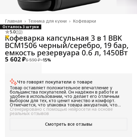
Главная
›
Техника для кухни
›
Кофеварки
Осталось 3 штуки
5.0
(
10
)
Кофеварка капсульная 3 в 1 BBK
BCM1506 черный/серебро, 19 бар,
емкость резервуара 0.6 л, 1450Вт
5 602 ₽
6 590 ₽
−
15
%
Что говорят покупатели о товаре
Товар оставляет положительное впечатление у
большинства покупателей. Он надёжен в работе и
удобен в использовании, что делает его отличным
выбором для тех, кто ценит качество и комфорт.
Отмечается, что упаковка товара аккуратная, что
говорит о заботе производителя о своих клиентах.
Сгенерировано с помощью нейросети на основе
Компактность товара позволяет его удобно
реальных отзывов
разместить в любом месте. В целом, товар
рекомендуется к покупке для тех, кто ищет надёжное
Смотреть все отзывы
и удобное в использовании устройство.