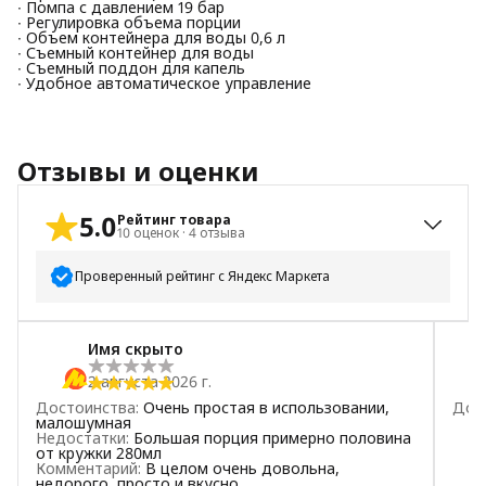
∙ Помпа с давлением 19 бар
∙ Регулировка объема порции
∙ Объем контейнера для воды 0,6 л
∙ Съемный контейнер для воды
∙ Съемный поддон для капель
∙ Удобное автоматическое управление
Отзывы и оценки
5.0
Рейтинг товара
10
оценок
·
4
отзыва
Проверенный рейтинг с Яндекс Маркета
5
звёзд
10
Имя скрыто
4
звезды
0
2 августа 2026 г.
3
звезды
0
Достоинства
:
Очень простая в использовании,
Дос
2
звезды
0
малошумная
Недостатки
:
Большая порция примерно половина
1
звезда
0
от кружки 280мл
Комментарий
:
В целом очень довольна,
недорого, просто и вкусно.