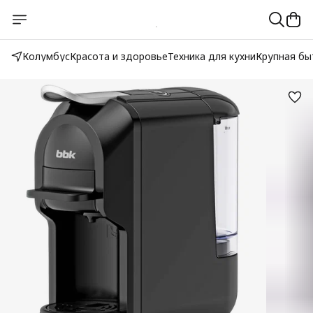
Колумбус
Красота и здоровье
Техника для кухни
Крупная бы