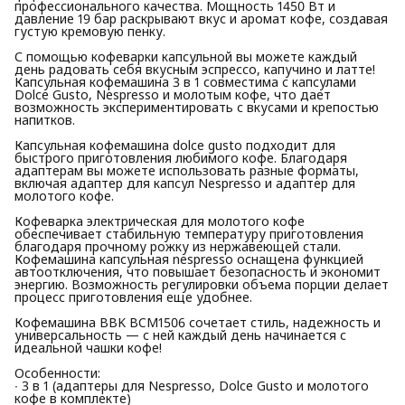
профессионального качества. Мощность 1450 Вт и
давление 19 бар раскрывают вкус и аромат кофе, создавая
густую кремовую пенку.
С помощью кофеварки капсульной вы можете каждый
день радовать себя вкусным эспрессо, капучино и латте!
Капсульная кофемашина 3 в 1 совместима с капсулами
Dolce Gusto, Nespresso и молотым кофе, что дает
возможность экспериментировать с вкусами и крепостью
напитков.
Капсульная кофемашина dolce gusto подходит для
быстрого приготовления любимого кофе. Благодаря
адаптерам вы можете использовать разные форматы,
включая адаптер для капсул Nespresso и адаптер для
молотого кофе.
Кофеварка электрическая для молотого кофе
обеспечивает стабильную температуру приготовления
благодаря прочному рожку из нержавеющей стали.
Кофемашина капсульная nespresso оснащена функцией
автоотключения, что повышает безопасность и экономит
энергию. Возможность регулировки объема порции делает
процесс приготовления еще удобнее.
Кофемашина BBK BCM1506 сочетает стиль, надежность и
универсальность — с ней каждый день начинается с
идеальной чашки кофе!
Особенности:
∙ 3 в 1 (адаптеры для Nespresso, Dolce Gusto и молотого
кофе в комплекте)