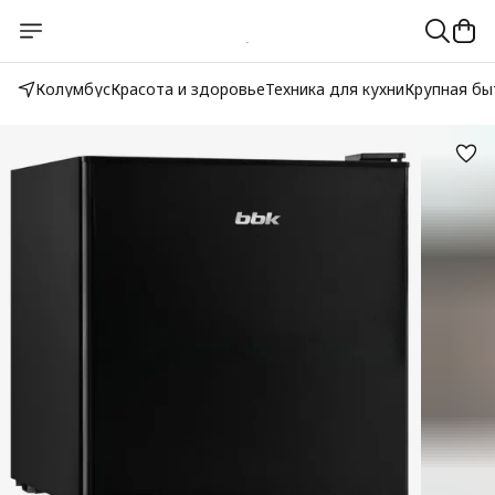
Колумбус
Красота и здоровье
Техника для кухни
Крупная бы