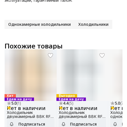
эксплуатации, Гарантийный талон.
Однокамерные холодильники
Холодильники
Похожие товары
Хит
Выгодно
Едем на дачу
Едем на дачу
5.0
(
1
)
4.4
(
5
)
5.0
(
7
)
Нет в наличии
Нет в наличии
Нет в
Холодильник
Холодильник
Холодил
двухкамерный BBK RF-
двухкамерный BBK RF-
однокам
099 бежевый, общий
098 белый, общий
090 бел
Подписаться
Подписаться
По
объем 98 л
объем 98 л. Идеально
объем 9