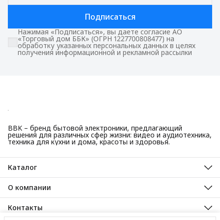
Подписаться
Нажимая «Подписаться», вы даете согласие АО
«Торговый дом ББК» (ОГРН 1227700808477) на
обработку указанных персональных данных в целях
получения информационной и рекламной рассылки
BBK – бренд бытовой электроники, предлагающий
решения для различных сфер жизни: видео и аудиотехника,
техника для кухни и дома, красоты и здоровья.
Каталог
Красота и здоровье
Техника для кухни
О компании
Крупная бытовая техника
О нас
Техника для дома
Гарантийные обязательства
Контакты
ТВ, аудио, видео
Авторизованные сервисные центры