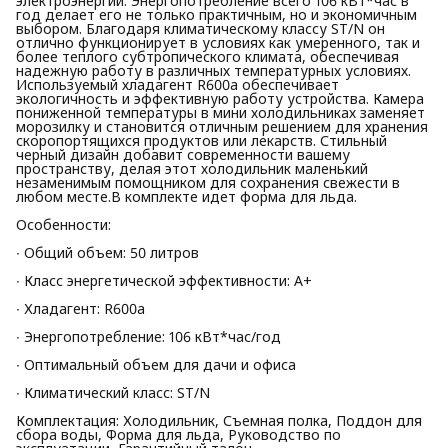
электроэнергии. Энергопотребление всего 106 кВт*час в
год делает его не только практичным, но и экономичным
выбором. Благодаря климатическому классу ST/N он
отлично функционирует в условиях как умеренного, так и
более теплого субтропического климата, обеспечивая
надежную работу в различных температурных условиях.
Используемый хладагент R600a обеспечивает
экологичность и эффективную работу устройства. Камера
пониженной температуры в мини холодильниках заменяет
морозилку и становится отличным решением для хранения
скоропортящихся продуктов или лекарств. Стильный
черный дизайн добавит современности вашему
пространству, делая этот холодильник маленький
незаменимым помощником для сохранения свежести в
любом месте.В комплекте идет форма для льда.
Особенности:
∙ Общий объем: 50 литров
∙ Класс энергетической эффективности: А+
∙ Хладагент: R600a
∙ Энергопотребление: 106 кВт*час/год
∙ Оптимальный объем для дачи и офиса
∙ Климатический класс: ST/N
Комплектация: Холодильник, Съемная полка, Поддон для
сбора воды, Форма для льда, Руководство по