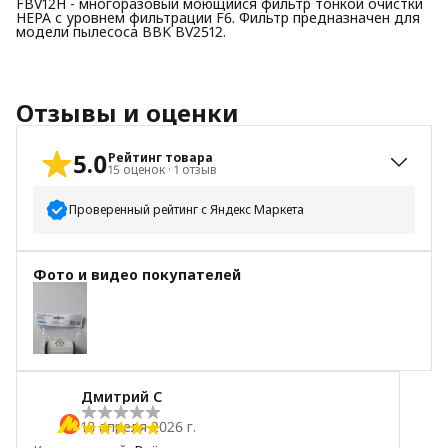
FBV12H - многоразовый моющийся фильтр тонкой очистки
HEPA с уровнем фильтрации F6. Фильтр предназначен для
модели пылесоса BBK BV2512.
Отзывы и оценки
5.0
Рейтинг товара
15
оценок
·
1
отзыв
Проверенный рейтинг с Яндекс Маркета
5
звёзд
15
Фото и видео покупателей
4
звезды
0
3
звезды
0
2
звезды
0
1
звезда
0
Дмитрий С
18 апреля 2026 г.