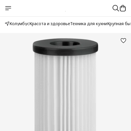
Колумбус
Красота и здоровье
Техника для кухни
Крупная бы