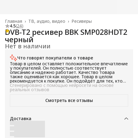
Главная
›
ТВ, аудио, видео
›
Ресиверы
4.5
(
24
)
DVB-T2 ресивер BBK SMP028HDT2
черный
Нет в наличии
Что говорят покупатели о товаре
Товар в целом оставляет положительное впечатление
у покупателей. Он полностью соответствует
описанию и надежно работает. Качество товара
также оценивается как хорошее. Товар в целом
рекомендуется к покупке. Он подойдет для тех, кто
ищет надежное и качественное устройство.
Сгенерировано с помощью нейросети на основе
реальных отзывов
Смотреть все отзывы
Доставка