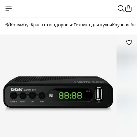
Колумбус
Красота и здоровье
Техника для кухни
Крупная бы