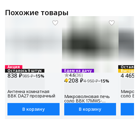
Похожие товары
Акция
Осталось
Осталось 9 штук
Едем на дачу
Выгодно
838 ₽
4 465 
4.6
(
36
)
985 ₽
−
15
%
4 208 ₽
4 950 ₽
−
15
%
Антенна комнатная
Микрово
BBK DA27 прозрачный
соло BB
Микроволновая печь
707M/S 
соло BBK 17MWS-
20 л, м
784M/B серебро, объем
В корзину
В корзину
В
17 л, мощность 700 Вт