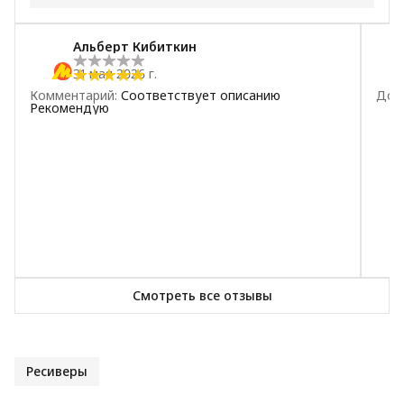
5
звёзд
19
Альберт Кибиткин
4
звезды
1
31 мая 2026 г.
3
звезды
2
Комментарий
:
Соответствует описанию
Дос
2
звезды
1
Рекомендую
1
звезда
1
Смотреть все отзывы
Ресиверы