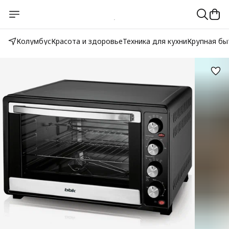
Колумбус
Красота и здоровье
Техника для кухни
Крупная бы