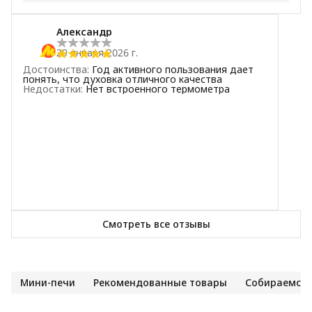
5
звёзд
3
Александр
4
звезды
0
29 января 2026 г.
3
звезды
0
Достоинства
:
Год активного пользования дает
2
звезды
0
понять, что духовка отличного качества
Недостатки
:
Нет встроенного термометра
1
звезда
0
Смотреть все отзывы
Мини-печи
Рекомендованные товары
Собираемся 