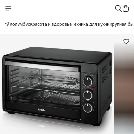
Колумбус
Красота и здоровье
Техника для кухни
Крупная бы