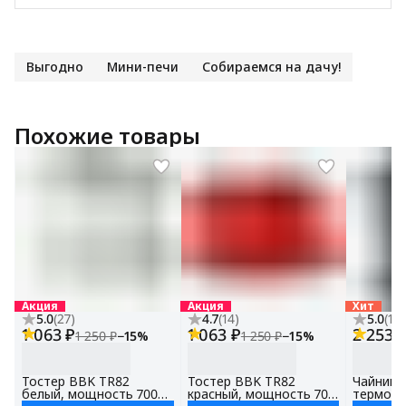
Выгодно
Мини-печи
Собираемся на дачу!
Похожие товары
Акция
Акция
Хит
5.0
(
27
)
4.7
(
14
)
5.0
(
15
)
1 063 ₽
1 063 ₽
2 253 
1 250 ₽
−
15
%
1 250 ₽
−
15
%
Тостер BBK TR82
Тостер BBK TR82
Чайник 
белый, мощность 700
красный, мощность 700
терморе