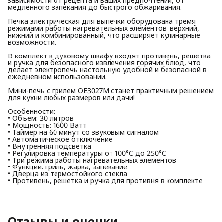
зависимости от рецепта и ваших предпочтений, от
медленного запекания до быстрого обжаривания.
Печка электрическая для выпечки оборудована тремя
режимами работы нагревательных элементов: верхний,
нижний и комбинированный, что расширяет кулинарные
возможности.
В комплект к духовому шкафу входят противень, решетка
и ручка для безопасного извлечения горячих блюд, что
делает электропечь настольную удобной и безопасной в
ежедневном использовании.
Мини-печь с грилем OE3027M станет практичным решением
для кухни любых размеров или дачи!
Особенности:
• Объем: 30 литров
• Мощность: 1600 Ватт
• Таймер на 60 минут со звуковым сигналом
• Автоматическое отключение
• Внутренняя подсветка
• Регулировка температуры от 100°C до 250°C
• Три режима работы нагревательных элементов
• Функции: гриль, жарка, запекание
• Дверца из термостойкого стекла
• Противень, решетка и ручка для противня в комплекте
Отзывы и оценки