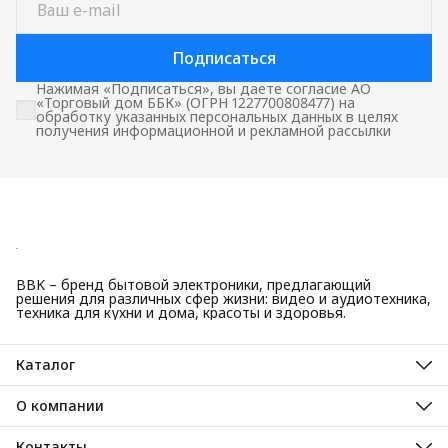
Подписаться
Нажимая «Подписаться», вы даете согласие АО
«Торговый дом ББК» (ОГРН 1227700808477) на
обработку указанных персональных данных в целях
получения информационной и рекламной рассылки
BBK – бренд бытовой электроники, предлагающий
решения для различных сфер жизни: видео и аудиотехника,
техника для кухни и дома, красоты и здоровья.
Каталог
Красота и здоровье
Техника для кухни
О компании
Крупная бытовая техника
О нас
Техника для дома
Гарантийные обязательства
Контакты
ТВ, аудио, видео