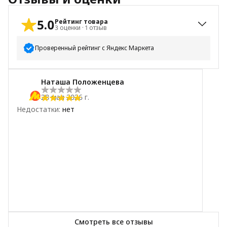
5.0
Рейтинг товара
3
оценки
·
1
отзыв
Проверенный рейтинг с Яндекс Маркета
5
звёзд
3
Наташа Положенцева
4
звезды
0
28 мая 2026 г.
3
звезды
0
Недостатки
:
нет
2
звезды
0
1
звезда
0
Смотреть все отзывы