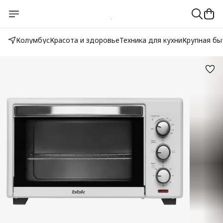
Колумбус
Красота и здоровье
Техника для кухни
Крупная бы