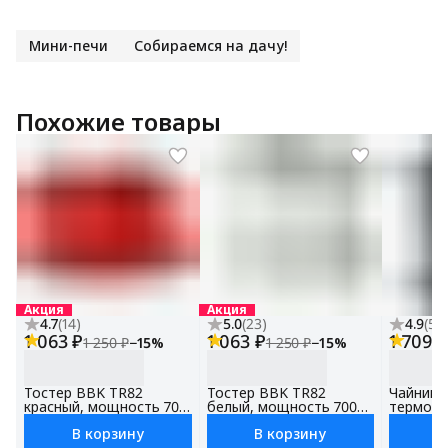
Мини-печи
Собираемся на дачу!
Похожие товары
Акция
Акция
4.7
(
14
)
5.0
(
23
)
4.9
(
54
1 063 ₽
1 063 ₽
1 709 ₽
1 250 ₽
−
15
%
1 250 ₽
−
15
%
Тостер BBK TR82
Тостер BBK TR82
Чайник 
красный, мощность 700
белый, мощность 700
терморе
Вт
Вт
подогре
В корзину
В корзину
В
EK1501,