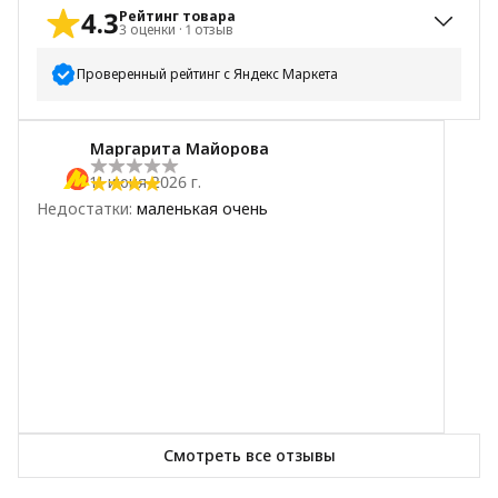
4.3
Рейтинг товара
3
оценки
·
1
отзыв
Проверенный рейтинг с Яндекс Маркета
5
звёзд
1
Маргарита Майорова
4
звезды
2
11 июня 2026 г.
3
звезды
0
Недостатки
:
маленькая очень
2
звезды
0
1
звезда
0
Смотреть все отзывы