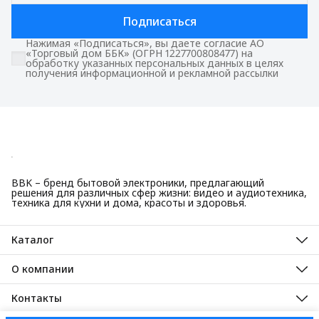
Подписаться
Нажимая «Подписаться», вы даете согласие АО
«Торговый дом ББК» (ОГРН 1227700808477) на
обработку указанных персональных данных в целях
получения информационной и рекламной рассылки
BBK – бренд бытовой электроники, предлагающий
решения для различных сфер жизни: видео и аудиотехника,
техника для кухни и дома, красоты и здоровья.
Каталог
Красота и здоровье
Техника для кухни
О компании
Крупная бытовая техника
О нас
Техника для дома
Гарантийные обязательства
Контакты
ТВ, аудио, видео
Авторизованные сервисные центры
Адрес