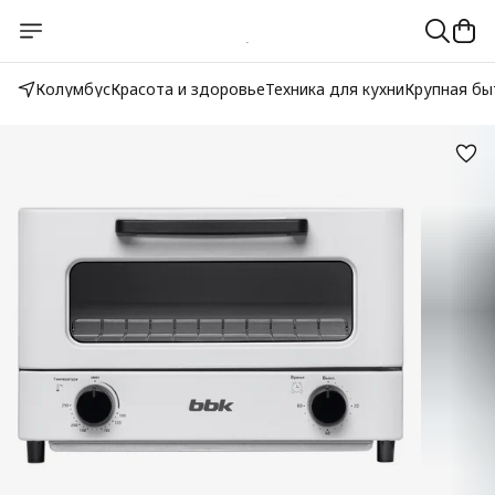
Колумбус
Красота и здоровье
Техника для кухни
Крупная бы