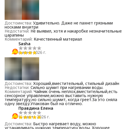
Достоинства
:
Удивительно. Даже не пахнет грязными
носками внуитри
Недостатки
:
Не выявил, хотя и накаробке незначительные
царапины
Комментарий
:
Качественный материал
Sasha
6 июня 2026 г.
Достоинства
:
Хороший,вместительный, стильный дизайн
Недостатки
:
Сильно шумит при нагревании воды.
Комментарий
:
Чайник очень неплох,вместительный,есть
сенсорное управление,можно выставить нужную
температуру,но сильно шумит, когда греет.За это сняла
одну звезду.Упакован был на отлично.
Правдина Елена
16 марта 2026 г.
Достоинства
:
Быстро нагревает воду, можно
устанавливать нужную температуру воды. Хорошее