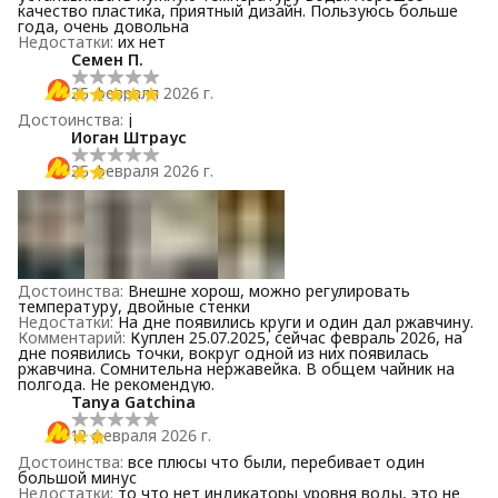
качество пластика, приятный дизайн. Пользуюсь больше
года, очень довольна
Недостатки
:
их нет
Семен П.
25 февраля 2026 г.
Достоинства
:
j
Иоган Штраус
25 февраля 2026 г.
Достоинства
:
Внешне хорош, можно регулировать
температуру, двойные стенки
Недостатки
:
На дне появились круги и один дал ржавчину.
Комментарий
:
Куплен 25.07.2025, сейчас февраль 2026, на
дне появились точки, вокруг одной из них появилась
ржавчина. Сомнительна нержавейка. В общем чайник на
полгода. Не рекомендую.
Tanya Gatchina
12 февраля 2026 г.
Достоинства
:
все плюсы что были, перебивает один
большой минус
Недостатки
:
то что нет индикаторы уровня воды, это не