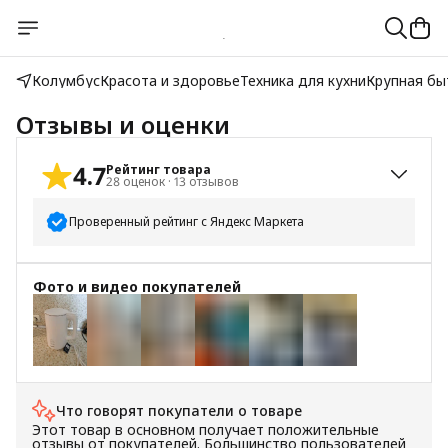
Колумбус
Красота и здоровье
Техника для кухни
Крупная бы
Отзывы и оценки
4.7
Рейтинг товара
28
оценок
·
13
отзывов
Проверенный рейтинг с Яндекс Маркета
5
звёзд
24
Фото и видео покупателей
4
звезды
2
3
звезды
0
2
звезды
2
+
11
1
звезда
0
Что говорят покупатели о товаре
Этот товар в основном получает положительные
отзывы от покупателей. Большинство пользователей