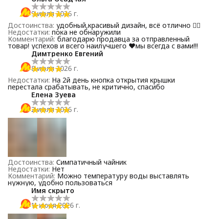
9 июля 2026 г.
Достоинства
:
удобный,красивый дизайн, всё отлично 👍🏻
Недостатки
:
пока не обнаружили
Комментарий
:
благодарю продавца за отправленный
товар! успехов и всего наилучшего ❤️мы всегда с вами!!!
Димтренко Евгений
8 июля 2026 г.
Недостатки
:
На 2й день кнопка открытия крышки
перестала срабатывать, не критично, спасибо
Елена Зуева
2 июля 2026 г.
Достоинства
:
Симпатичный чайник
Недостатки
:
Нет
Комментарий
:
Можно температуру воды выставлять
нужную, удобно пользоваться
Имя скрыто
11 июня 2026 г.