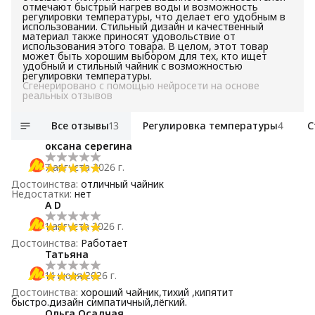
отмечают быстрый нагрев воды и возможность
регулировки температуры, что делает его удобным в
использовании. Стильный дизайн и качественный
материал также приносят удовольствие от
использования этого товара. В целом, этот товар
может быть хорошим выбором для тех, кто ищет
удобный и стильный чайник с возможностью
регулировки температуры.
Сгенерировано с помощью нейросети на основе
реальных отзывов
Все отзывы
13
Регулировка температуры
4
С
оксана серегина
7 августа 2026 г.
Достоинства
:
отличный чайник
Недостатки
:
нет
A D
1 августа 2026 г.
Достоинства
:
Работает
Татьяна
14 июля 2026 г.
Достоинства
:
хороший чайник,тихий ,кипятит
быстро.дизайн симпатичный,лёгкий.
Ольга Осадчая