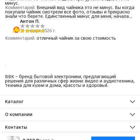
минус.
Комментарий
:
Внешний вид чайника это не минус. Вы когда
покупали чайник смотрели все фото, отзывы и прекрасно
знали что берете. Единственный минус для меня, начала
пользоваться чайником 1 июля 2025 когда. Сегодня 12
Антон П.
февраля 2026 год. Примерно с декабря чайник стал шуметь
не сильно. На сегодняшний день только нажимаю кнопку,
31 января 2026 г.
он сразу начинает очень сильно трещать и шуметь. Звучит
страшно. как будто сейчас что-то сгорит. Т.е срок службы
Комментарий
:
отличный чайник за свою стоимость
чайника пол года, может быть он ещё пол года
поработает, но не факт что моя семья сможет ещё
терпеть эти трески. У сожалению я изменила с 5 звёзд, на
2. В принципе я думаю у всех чайников срок службы 1.5-2
года.
BBK – бренд бытовой электроники, предлагающий
решения для различных сфер жизни: видео и аудиотехника,
техника для кухни и дома, красоты и здоровья.
Каталог
Красота и здоровье
Техника для кухни
О компании
Крупная бытовая техника
О нас
Техника для дома
Гарантийные обязательства
Контакты
ТВ, аудио, видео
Авторизованные сервисные центры
Адрес
125445, город Москва, Ленинградское шоссе, дом 65, стр. 3