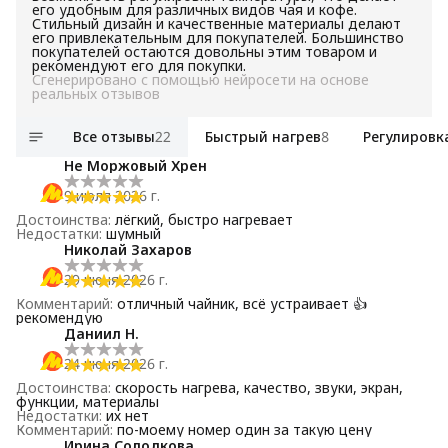
его удобным для различных видов чая и кофе.
Стильный дизайн и качественные материалы делают
его привлекательным для покупателей. Большинство
покупателей остаются довольны этим товаром и
рекомендуют его для покупки.
Сгенерировано с помощью нейросети на основе
реальных отзывов
Все отзывы
22
Быстрый нагрев
8
Регулировк
Не Моржовый Хрен
9 июля 2026 г.
Достоинства
:
лёгкий, быстро нагревает
Недостатки
:
шумный
Николай Захаров
29 июня 2026 г.
Комментарий
:
отличный чайник, всё устраивает 👍
рекомендую
Даниил Н.
24 июня 2026 г.
Достоинства
:
скорость нагрева, качество, звуки, экран,
функции, материалы
Недостатки
:
их нет
Комментарий
:
по-моему номер один за такую цену
Ирина Солодкова