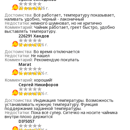
23 июня 2026 г.
Достоинства
:
Всё работает, температуру показывает,
наливать удобно, черный - лаконичный
Недостатки
:
немного шумноват, но не критично
Комментарий
:
Чайник работает, греет быстро, удобно
выставлять температуру.
226291 Хандов
17 июня 2026 г.
Достоинства
:
Во время отключается
Недостатки
:
Не нашел
Комментарий
:
Рекомендую покупать
Marat
15 июня 2026 г.
Комментарий
:
хороший!
Сергей Никифоров
13 июня 2026 г.
Достоинства
:
Индикация температуры. Возможность
устанавливать нужную температуру. Функция
поддержания заданной температуры.
Недостатки
:
Пока всё супер. Ситечко на носите чайника
внутри плохо держится
DIF5057
12 июня 2026 г.