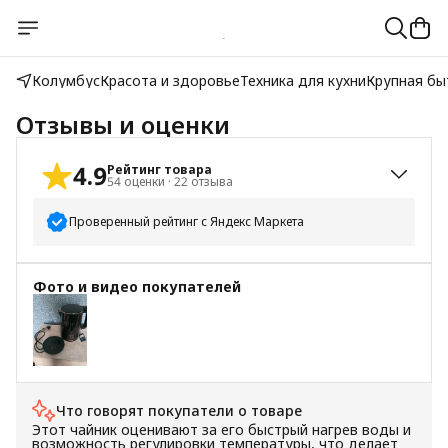
Колумбус
Красота и здоровье
Техника для кухни
Крупная бы
Отзывы и оценки
4.9
Рейтинг товара
54
оценки
·
22
отзыва
Проверенный рейтинг с Яндекс Маркета
5
звёзд
50
Фото и видео покупателей
4
звезды
3
3
звезды
1
2
звезды
0
+
1
1
звезда
0
Что говорят покупатели о товаре
Этот чайник оценивают за его быстрый нагрев воды и
возможность регулировки температуры, что делает