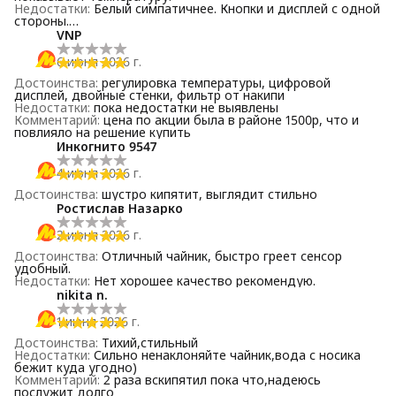
Недостатки
:
Белый симпатичнее. Кнопки и дисплей с одной
стороны.
Комментарий
:
За цену менее 2тр это топ чайник.
VNP
6 июня 2026 г.
Достоинства
:
регулировка температуры, цифровой
дисплей, двойные стенки, фильтр от накипи
Недостатки
:
пока недостатки не выявлены
Комментарий
:
цена по акции была в районе 1500р, что и
повлияло на решение купить
Инкогнито 9547
4 июня 2026 г.
Достоинства
:
шустро кипятит, выглядит стильно
Ростислав Назарко
2 июня 2026 г.
Достоинства
:
Отличный чайник, быстро греет сенсор
удобный.
Недостатки
:
Нет хорошее качество рекомендую.
nikita n.
1 июня 2026 г.
Достоинства
:
Тихий,стильный
Недостатки
:
Сильно ненаклоняйте чайник,вода с носика
бежит куда угодно)
Комментарий
:
2 раза вскипятил пока что,надеюсь
послужит долго