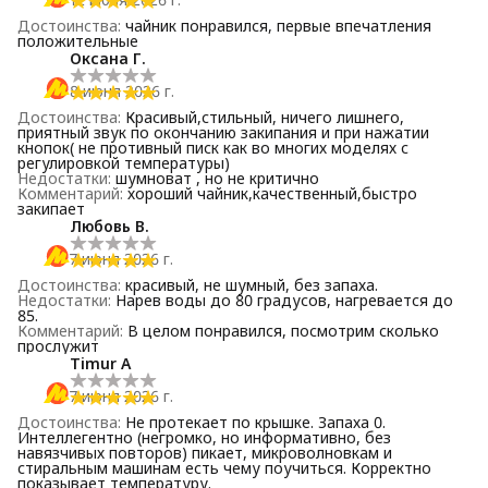
Достоинства
:
чайник понравился, первые впечатления
положительные
Оксана Г.
8 июня 2026 г.
Достоинства
:
Красивый,стильный, ничего лишнего,
приятный звук по окончанию закипания и при нажатии
кнопок( не противный писк как во многих моделях с
регулировкой температуры)
Недостатки
:
шумноват , но не критично
Комментарий
:
хороший чайник,качественный,быстро
закипает
Любовь В.
7 июня 2026 г.
Достоинства
:
красивый, не шумный, без запаха.
Недостатки
:
Нарев воды до 80 градусов, нагревается до
85.
Комментарий
:
В целом понравился, посмотрим сколько
прослужит
Timur A
7 июня 2026 г.
Достоинства
:
Не протекает по крышке. Запаха 0.
Интеллегентно (негромко, но информативно, без
навязчивых повторов) пикает, микроволновкам и
стиральным машинам есть чему поучиться. Корректно
показывает температуру.