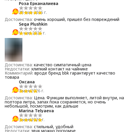
Роза Ерканалиева
28 мая 2026 г.
Достоинства
:
очень хороший, пришёл без повреждений
Sega Plushkin
11 мая 2026 г.
Достоинства
:
качество симпатичный цена
Недостатки
:
хлипкий контакт на чайнике
Комментарий
:
вроде бренд bbk гарантирует качество
товара
Оксана
7 мая 2026 г.
Достоинства
:
Цена. Функции выполняет, литой внутри, на
полтора литра, запах пока сохраняется, но очень
небольшой, посмотрим, как дальше
Marina Telyaeva
3 мая 2026 г.
Достоинства
:
стильный, удобный
Недостатки
:
звук можно погромче