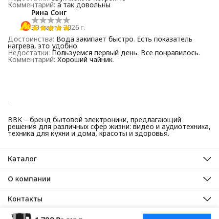
Комментарий
:
а так довольны
Рина Сонг
30 марта 2026 г.
Достоинства
:
Вода закипает быстро. Есть показатель
нагрева, это удобно.
Недостатки
:
Пользуемся первый день. Все понравилось.
Комментарий
:
Хороший чайник.
BBK – бренд бытовой электроники, предлагающий
решения для различных сфер жизни: видео и аудиотехника,
техника для кухни и дома, красоты и здоровья.
Каталог
Красота и здоровье
Техника для кухни
О компании
Крупная бытовая техника
О нас
Техника для дома
Гарантийные обязательства
Контакты
ТВ, аудио, видео
Авторизованные сервисные центры
Адрес
125445, город Москва, Ленинградское шоссе, дом 65, стр. 3