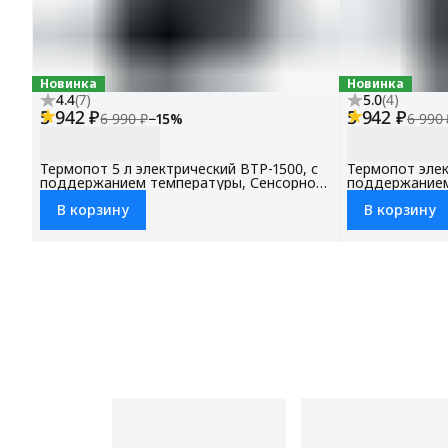
Новинка
Новинка
4.4
(
7
)
5.0
(
4
)
5 942 ₽
5 942 ₽
6 990 ₽
−
15
%
6 990 
Термопот 5 л электрический BTP-1500, с
Термопот элек
поддержанием температуры, Сенсорное
поддержанием
управление, Блокировка от детей
дисплей, Блок
В корзину
В корзину