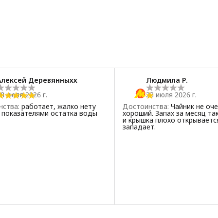
Алексей Деревянныхх
Людмила Р.
8 июля 2026 г.
23 июля 2026 г.
нства
:
работает, жалко нету
Достоинства
:
Чайник не оч
 показателями остатка воды
хороший. Запах за месяц так
и крышка плохо открывается
западает.