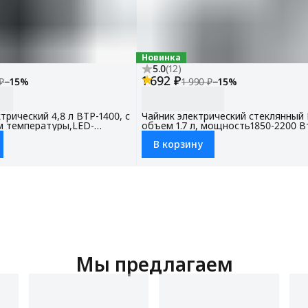
Новинка
5.0
(
12
)
1 692 ₽
₽
−
15
%
1 990 ₽
−
15
%
трический 4,8 л BTP-1400, с
Чайник электрический стеклянный 
 температуры,LED-
объем 1.7 л, мощность1850-2200 В
ировка от детей
контроллер STRIX
В корзину
Мы предлагаем