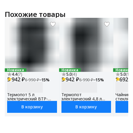
Похожие товары
Новинка
Новинка
Новинка
4.4
(
7
)
5.0
(
4
)
5.0
(
12
)
5 942 ₽
5 942 ₽
1 692 ₽
6 990 ₽
−
15
%
6 990 ₽
−
15
%
Термопот 5 л
Термопот
Чайник 
электрический BTP-
электрический 4,8 л
стеклянн
1500, с поддержанием
BTP-1400, с
объем 1.
В корзину
В корзину
В
температуры,
поддержанием
мощност
Сенсорное управление,
температуры,LED-
контрол
Блокировка от детей
дисплей, Блокировка от
детей