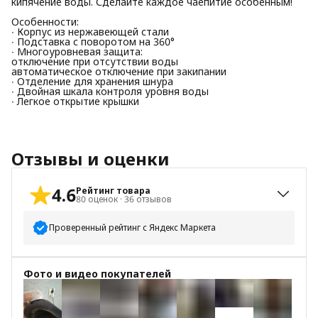
кипячение воды. Сделайте каждое чаепитие особенным!
Особенности:
∙ Корпус из нержавеющей стали
∙ Подставка с поворотом на 360°
∙ Многоуровневая защита:
отключение при отсутствии воды
автоматическое отключение при закипании
∙ Отделение для хранения шнура
∙ Двойная шкала контроля уровня воды
∙ Легкое открытие крышки
Отзывы и оценки
4.6
Рейтинг товара
80
оценок
·
36
отзывов
Проверенный рейтинг с Яндекс Маркета
5
звёзд
62
Фото и видео покупателей
4
звезды
12
3
звезды
2
2
звезды
0