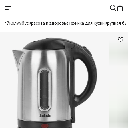
Колумбус
Красота и здоровье
Техника для кухни
Крупная бы