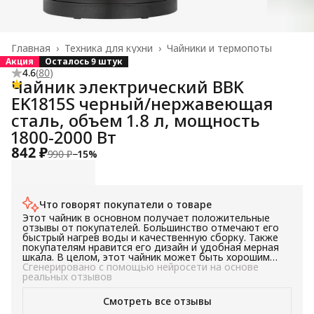
Главная
›
Техника для кухни
›
Чайники и термопоты
Акция
Осталось 9 штук
4.6
(
80
)
Чайник электрический BBK
EK1815S черный/нержавеющая
сталь, объем 1.8 л, мощность
1800-2000 Вт
842 ₽
990 ₽
−
15
%
Что говорят покупатели о товаре
Этот чайник в основном получает положительные
отзывы от покупателей. Большинство отмечают его
быстрый нагрев воды и качественную сборку. Также
покупателям нравится его дизайн и удобная мерная
шкала. В целом, этот чайник может быть хорошим
выбором для тех, кто ищет быстрый и стильный
Сгенерировано с помощью нейросети на основе
чайник.
реальных отзывов
Смотреть все отзывы