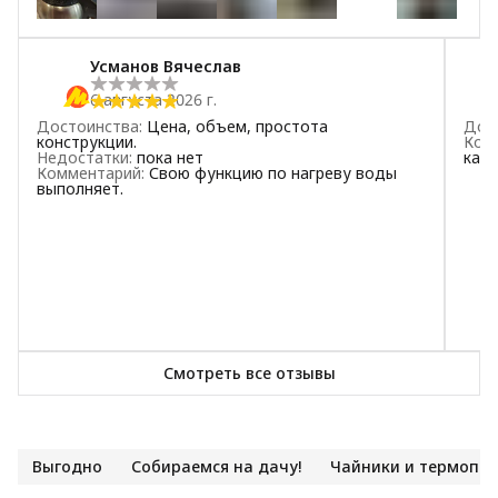
+
8
1
звезда
4
Усманов Вячеслав
6 августа 2026 г.
Достоинства
:
Цена, объем, простота
Дос
конструкции.
Ком
Недостатки
:
пока нет
кач
Комментарий
:
Свою функцию по нагреву воды
выполняет.
Смотреть все отзывы
Выгодно
Собираемся на дачу!
Чайники и термопо