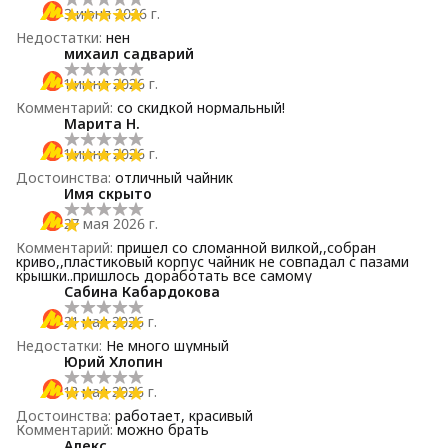
3 июня 2026 г.
Недостатки
:
нен
михаил садварий
1 июня 2026 г.
Комментарий
:
со скидкой нормальный!
Марита Н.
1 июня 2026 г.
Достоинства
:
отличный чайник
Имя скрыто
27 мая 2026 г.
Комментарий
:
пришел со сломанной вилкой,,собран
криво,,пластиковый корпус чайник не совпадал с пазами
крышки..пришлось доработать все самому
Сабина Кабардокова
21 мая 2026 г.
Недостатки
:
Не много шумный
Юрий Хлопин
18 мая 2026 г.
Достоинства
:
работает, красивый
Комментарий
:
можно брать
Алекс