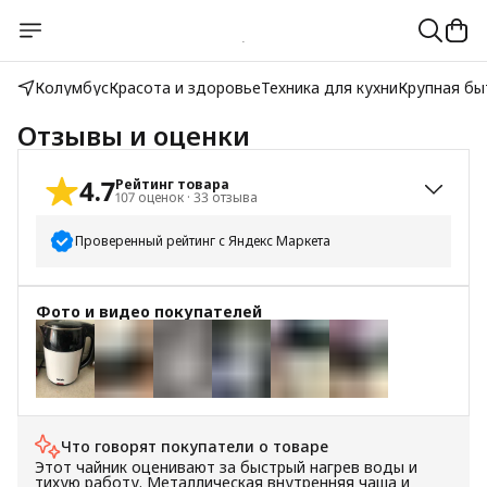
Колумбус
Красота и здоровье
Техника для кухни
Крупная бы
Отзывы и оценки
4.7
Рейтинг товара
107
оценок
·
33
отзыва
Проверенный рейтинг с Яндекс Маркета
5
звёзд
92
Фото и видео покупателей
4
звезды
10
3
звезды
0
2
звезды
0
+
5
1
звезда
5
Что говорят покупатели о товаре
Этот чайник оценивают за быстрый нагрев воды и
тихую работу. Металлическая внутренняя чаша и