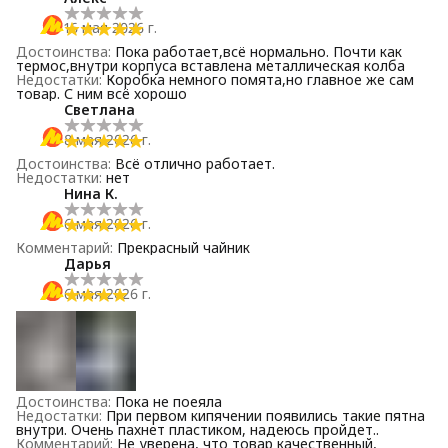
16 мая 2026 г.
Достоинства
:
Пока работает,всё нормально. Почти как
термос,внутри корпуса вставлена металлическая колба
Недостатки
:
Коробка немного помята,но главное же сам
товар. С ним всё хорошо
Светлана
8 мая 2026 г.
Достоинства
:
Всё отлично работает.
Недостатки
:
нет
Нина К.
6 мая 2026 г.
Комментарий
:
Прекрасный чайник
Дарья
6 мая 2026 г.
Достоинства
:
Пока не поеяла
Недостатки
:
При первом кипячении появились такие пятна
внутри. Очень пахнет пластиком, надеюсь пройдет..
Комментарий
:
Не уверена, что товар качественный,