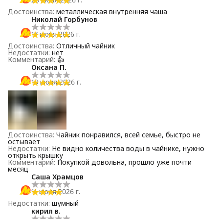
Достоинства
:
металлическая внутренняя чаша
Николай Горбунов
17 июня 2026 г.
Достоинства
:
Отличный чайник
Недостатки
:
нет
Комментарий
:
👍
Оксана П.
13 июня 2026 г.
Достоинства
:
Чайник понравился, всей семье, быстро не
остывает
Недостатки
:
Не видно количества воды в чайнике, нужно
открыть крышку
Комментарий
:
Покупкой довольна, прошло уже почти
месяц
Саша Храмцов
11 июня 2026 г.
Недостатки
:
шумный
кирил в.