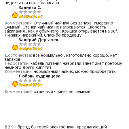
недостатки выше написала..
Валиева С.
5 мая 2026 г.
Комментарий
:
Отличный чайник! Без запаха. Умеренно
шумный. Стенки чайника не нагреваются. Скорость
закипания , как у обычного . Крышка открывается на 90°.
Никаких нареканий. Спасибо продавцу
Валерий Дергачев
2 мая 2026 г.
Достоинства
:
все нормально , изготовлено хорошо, нет
запахов.
Недостатки
:
кабель питания наврятли тянет 2квт поэтому
немного долго кипятит.
Комментарий
:
нормальный чайник, можно приобретать.
Любовь кудрявцева
2 мая 2026 г.
Комментарий
:
отличный чайник не шумный
BBK – бренд бытовой электроники, предлагающий