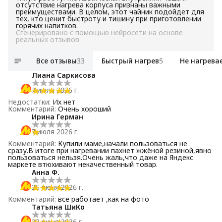
отсутствие нагрева корпуса признаны важными
преимуществами. В целом, этот чайник подойдет для
тех, кто ценит быстроту и тишину при приготовлении
горячих напитков.
Сгенерировано с помощью нейросети на основе
реальных отзывов
Все отзывы
33
Быстрый нагрев
5
Не нагрева
Лиана Саркисова
7 июля 2026 г.
Недостатки
:
Их нет
Комментарий
:
Очень хороший
Ирина Герман
7 июля 2026 г.
Комментарий
:
Купили маме,начали пользоваться не
сразу.В итоге при нагревании пахнет жжёной резиной,явно
пользоваться нельзя.Очень жаль,что даже на Яндекс
маркете втюхивают некачественный товар.
Анна Ф.
25 июня 2026 г.
Комментарий
:
все работает ,как на фото
Татьяна ШиКо
23 июня 2026 г.