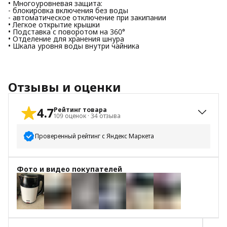
• Многоуровневая защита:
- блокировка включения без воды
- автоматическое отключение при закипании
• Легкое открытие крышки
• Подставка с поворотом на 360°
• Отделение для хранения шнура
• Шкала уровня воды внутри чайника
Отзывы и оценки
4.7
Рейтинг товара
109
оценок
·
34
отзыва
Проверенный рейтинг с Яндекс Маркета
5
звёзд
94
Фото и видео покупателей
4
звезды
10
3
звезды
0
2
звезды
0
+
5
1
звезда
5