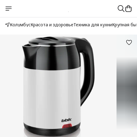
Колумбус
Красота и здоровье
Техника для кухни
Крупная бы