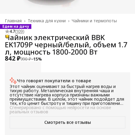
Главная
›
Техника для кухни
›
Чайники и термопоты
Едем на дачу
4.7
(
109
)
Чайник электрический BBK
EK1709P черный/белый, объем 1.7
л, мощность 1800-2000 Вт
842 ₽
990 ₽
−
15
%
Что говорят покупатели о товаре
Этот чайник оценивают за быстрый нагрев воды и
тихую работу. Металлическая внутренняя чаша и
отсутствие нагрева корпуса признаны важными
преимуществами. В целом, этот чайник подойдет для
тех, кто ценит быстроту и тишину при приготовлении
горячих напитков.
Сгенерировано с помощью нейросети на основе
реальных отзывов
Смотреть все отзывы