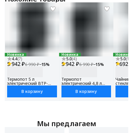
Новинка
Новинка
Новинка
4.4
(
7
)
5.0
(
4
)
5.0
(
12
)
5 942 ₽
5 942 ₽
1 692 ₽
6 990 ₽
−
15
%
6 990 ₽
−
15
%
Термопот 5 л
Термопот
Чайник 
электрический BTP-
электрический 4,8 л
стеклянн
1500, с поддержанием
BTP-1400, с
объем 1.
В корзину
В корзину
В
температуры,
поддержанием
мощност
Сенсорное управление,
температуры,LED-
контрол
Блокировка от детей
дисплей, Блокировка от
детей
Мы предлагаем