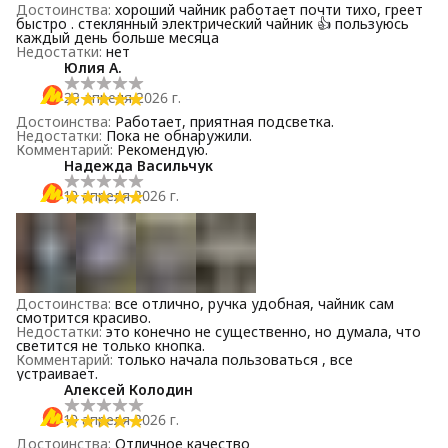
Достоинства
:
хороший чайник работает почти тихо, греет
быстро . стеклянный электрический чайник 👍 пользуюсь
каждый день больше месяца
Недостатки
:
нет
Юлия А.
23 апреля 2026 г.
Достоинства
:
Работает, приятная подсветка.
Недостатки
:
Пока не обнаружили.
Комментарий
:
Рекомендую.
Надежда Васильчук
19 апреля 2026 г.
Достоинства
:
все отлично, ручка удобная, чайник сам
смотрится красиво.
Недостатки
:
это конечно не существенно, но думала, что
светится не только кнопка.
Комментарий
:
только начала пользоваться , все
устраивает.
Алексей Колодин
19 апреля 2026 г.
Достоинства
:
Отличное качество