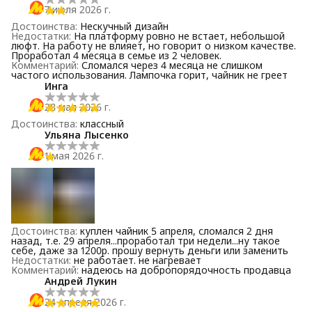
7 июля 2026 г.
Достоинства
:
Нескучный дизайн
Недостатки
:
На платформу ровно не встает, небольшой
люфт. На работу не влияет, но говорит о низком качестве.
Проработал 4 месяца в семье из 2 человек.
Комментарий
:
Сломался через 4 месяца не слишком
частого использования. Лампочка горит, чайник не греет
Инга
28 мая 2026 г.
Достоинства
:
классный
Ульяна Лысенко
1 мая 2026 г.
Достоинства
:
куплен чайник 5 апреля, сломался 2 дня
назад, т.е. 29 апреля...проработал три недели...ну такое
себе, даже за 1200р. прошу вернуть деньги или заменить
Недостатки
:
не работает. не нагревает
Комментарий
:
надеюсь на добропорядочность продавца
Андрей Лукин
24 апреля 2026 г.