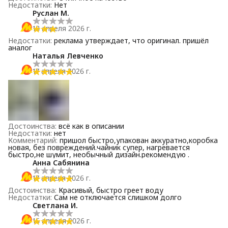
Недостатки
:
Нет
Руслан М.
18 апреля 2026 г.
Недостатки
:
реклама утверждает, что оригинал. пришёл
аналог
Наталья Левченко
17 апреля 2026 г.
Достоинства
:
всё как в описании
Недостатки
:
нет
Комментарий
:
пришол быстро,упакован аккуратно,коробка
новая, без повреждений.чайник супер, нагревается
быстро,не шумит, необычный дизайн.рекомендую .
Анна Сабянина
17 апреля 2026 г.
Достоинства
:
Красивый, быстро греет воду
Недостатки
:
Сам не отключается слишком долго
Светлана И.
16 апреля 2026 г.