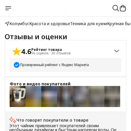
Колумбус
Красота и здоровье
Техника для кухни
Крупная бы
Отзывы и оценки
4.6
Рейтинг товара
96
оценок
·
30
отзывов
Проверенный рейтинг с Яндекс Маркета
5
звёзд
80
Фото и видео покупателей
4
звезды
6
3
звезды
5
2
звезды
2
+
11
1
звезда
3
Что говорят покупатели о товаре
Этот чайник привлекает покупателей своим
необычным дизайном и быстрым нагревом воды. Он