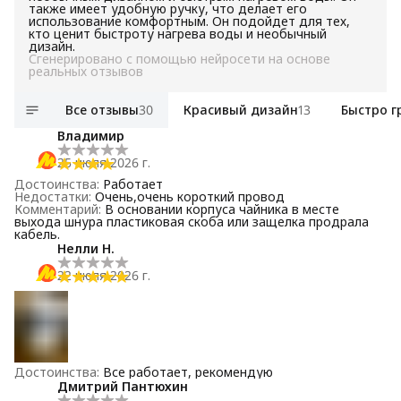
также имеет удобную ручку, что делает его
использование комфортным. Он подойдет для тех,
кто ценит быстроту нагрева воды и необычный
дизайн.
Сгенерировано с помощью нейросети на основе
реальных отзывов
Все отзывы
30
Красивый дизайн
13
Быстро г
Владимир
25 июля 2026 г.
Достоинства
:
Работает
Недостатки
:
Очень,очень короткий провод
Комментарий
:
В основании корпуса чайника в месте
выхода шнура пластиковая скоба или защелка продрала
кабель.
Нелли Н.
22 июля 2026 г.
Достоинства
:
Все работает, рекомендую
Дмитрий Пантюхин