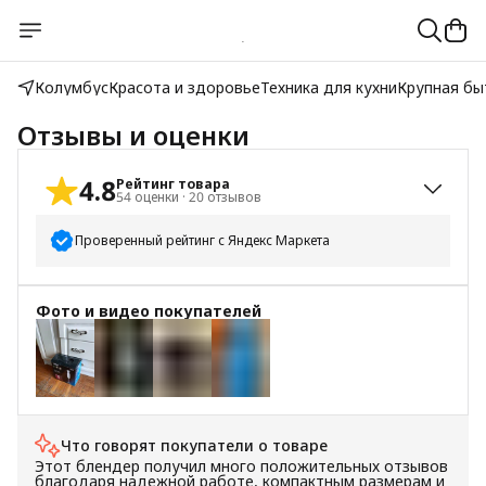
Колумбус
Красота и здоровье
Техника для кухни
Крупная бы
Отзывы и оценки
4.8
Рейтинг товара
54
оценки
·
20
отзывов
Проверенный рейтинг с Яндекс Маркета
5
звёзд
47
Фото и видео покупателей
4
звезды
5
3
звезды
1
2
звезды
0
1
звезда
1
+
3
Что говорят покупатели о товаре
Этот блендер получил много положительных отзывов
благодаря надежной работе, компактным размерам и