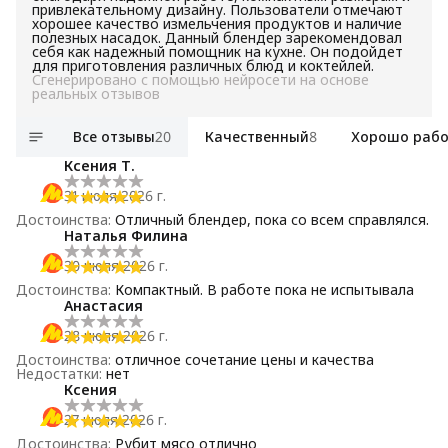
привлекательному дизайну. Пользователи отмечают
хорошее качество измельчения продуктов и наличие
полезных насадок. Данный блендер зарекомендовал
себя как надежный помощник на кухне. Он подойдет
для приготовления различных блюд и коктейлей.
Сгенерировано с помощью нейросети на основе
реальных отзывов
Все отзывы
20
Качественный
8
Хорошо рабо
Ксения Т.
31 июля 2026 г.
Достоинства
:
Отличный блендер, пока со всем справлялся.
Наталья Филина
30 июля 2026 г.
Достоинства
:
Компактный. В работе пока не испытывала
Анастасия
28 июля 2026 г.
Достоинства
:
отличное сочетание цены и качества
Недостатки
:
нет
Ксения
27 июля 2026 г.
Достоинства
:
Рубит мясо отлично