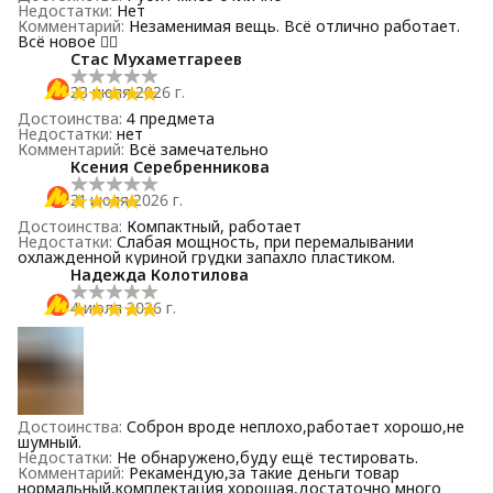
Недостатки
:
Нет
Комментарий
:
Незаменимая вещь. Всё отлично работает.
Всё новое 👍🏻
Стас Мухаметгареев
23 июля 2026 г.
Достоинства
:
4 предмета
Недостатки
:
нет
Комментарий
:
Всë замечательно
Ксения Серебренникова
21 июля 2026 г.
Достоинства
:
Компактный, работает
Недостатки
:
Слабая мощность, при перемалывании
охлажденной куриной грудки запахло пластиком.
Надежда Колотилова
4 июля 2026 г.
Достоинства
:
Соброн вроде неплохо,работает хорошо,не
шумный.
Недостатки
:
Не обнаружено,буду ещё тестировать.
Комментарий
:
Рекамендую,за такие деньги товар
нормальный,комплектация хорошая,достаточно много