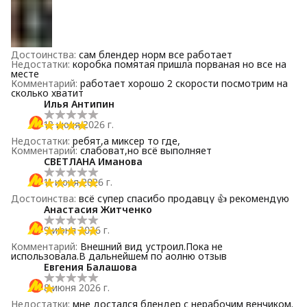
Достоинства
:
сам блендер норм все работает
Недостатки
:
коробка помятая пришла порваная но все на
месте
Комментарий
:
работает хорошо 2 скорости посмотрим на
сколько хватит
Илья Антипин
12 июня 2026 г.
Недостатки
:
ребят,а миксер то где,
Комментарий
:
слабоват,но всё выполняет
СВЕТЛАНА Иманова
11 июня 2026 г.
Достоинства
:
всё супер спасибо продавцу 👍 рекомендую
Анастасия Житченко
9 июня 2026 г.
Комментарий
:
Внешний вид устроил.Пока не
использовала.В дальнейшем по аолню отзыв
Евгения Балашова
8 июня 2026 г.
Недостатки
:
мне достался блендер с нерабочим венчиком.