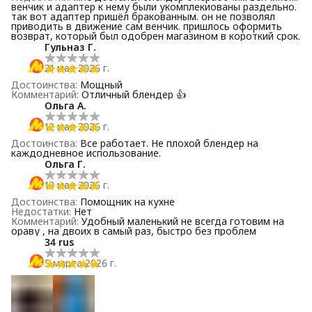
венчик и адаптер к нему были укомплекиованы раздельно.
так вот адаптер пришёл бракованным. он не позволял
приводить в движение сам венчик. пришлось оформить
возврат, который был одобрен магазином в короткий срок.
Гульназ Г.
21 мая 2026 г.
Достоинства
:
Мощный
Комментарий
:
Отличный блендер 👍
Ольга А.
12 мая 2026 г.
Достоинства
:
Все работает. Не плохой блендер на
каждодневное использование.
Ольга Г.
10 мая 2026 г.
Достоинства
:
Помощник на кухне
Недостатки
:
Нет
Комментарий
:
Удобный маленький не всегда готовим на
ораву , на двоих в самый раз, быстро без проблем
34 rus
5 марта 2026 г.