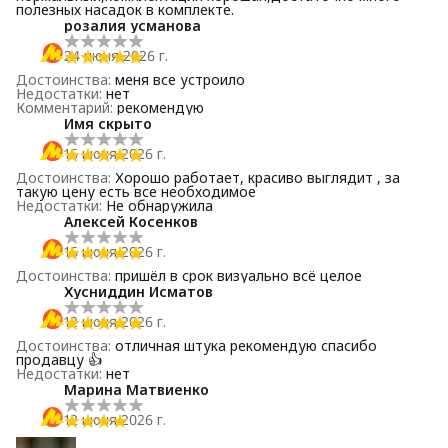
полезных насадок в комплекте.
розалия усманова
24 июня 2026 г.
Достоинства
:
меня все устроило
Недостатки
:
нет
Комментарий
:
рекомендую
Имя скрыто
16 июня 2026 г.
Достоинства
:
Хорошо работает, красиво выглядит , за
такую цену есть все необходимое
Недостатки
:
Не обнаружила
Алексей Косенков
16 июня 2026 г.
Достоинства
:
пришёл в срок визуально всё целое
Хусниддин Исматов
12 июня 2026 г.
Достоинства
:
отличная штука рекомендую спасибо
продавцу 👍
Недостатки
:
нет
Марина Матвиенко
12 июня 2026 г.