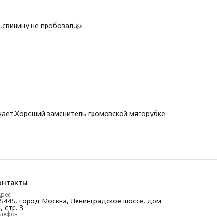
,свинину не пробовал,👍
ьчает.Хороший заменитель громовской мясорубке
онтакты
дрес
25445, город Москва, Ленинградское шоссе, дом
, стр. 3
елефон