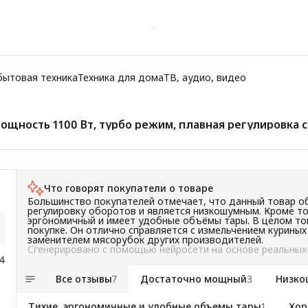
бытовая техника
Техника для дома
ТВ, аудио, видео
щность 1100 Вт, турбо режим, плавная регулировка 
Что говорят покупатели о товаре
Большинство покупателей отмечает, что данный товар 
регулировку оборотов и является низкошумным. Кроме то
эргономичный и имеет удобные объёмы тары. В целом то
покупке. Он отлично справляется с измельчением курины
заменителем мясорубок других производителей.
Сгенерировано с помощью нейросети на основе реальных
4
Все отзывы
7
Достаточно мощный
3
Низк
Тихие, эргономичные и удобные объемы тары
1
Хор