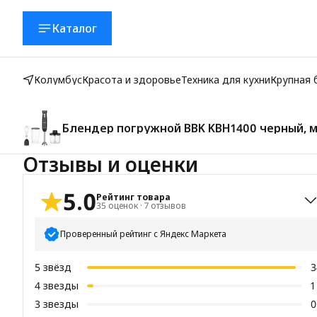
Каталог
Колумбус
Красота и здоровье
Техника для кухни
Крупная 
Блендер погружной BBK KBH1400 черный, мо
Отзывы и оценки
5.0
Рейтинг товара
35
оценок
·
7
отзывов
Проверенный рейтинг с Яндекс Маркета
5
звёзд
3
4
звезды
1
3
звезды
0