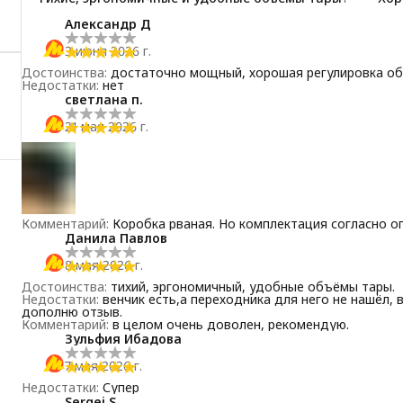
Александр Д
3 июня 2026 г.
Достоинства
:
достаточно мощный, хорошая регулировка о
Недостатки
:
нет
светлана п.
21 мая 2026 г.
Комментарий
:
Коробка рваная. Но комплектация согласно оп
Данила Павлов
8 мая 2026 г.
Достоинства
:
тихий, эргономичный, удобные объёмы тары.
Недостатки
:
венчик есть,а переходника для него не нашёл, 
дополню отзыв.
Комментарий
:
в целом очень доволен, рекомендую.
Зульфия Ибадова
7 мая 2026 г.
Недостатки
:
Супер
Sergei S.