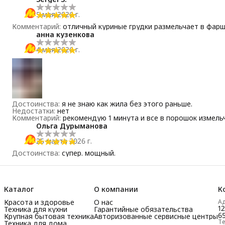
5 мая 2026 г.
Комментарий
:
отличный куриные грудки размельчает в фарш
анна кузенкова
4 мая 2026 г.
Достоинства
:
я не знаю как жила без этого раньше.
Недостатки
:
нет
Комментарий
:
рекомендую 1 минута и все в порошок измел
Ольга Дурыманова
25 марта 2026 г.
Достоинства
:
супер. мощный.
Каталог
О компании
К
Красота и здоровье
О нас
А
1
Техника для кухни
Гарантийные обязательства
65
Крупная бытовая техника
Авторизованные сервисные центры
Т
Техника для дома