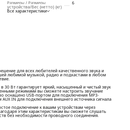
Размеры / Размеры
6
устройство оснащено USB-портом для подключения MP3-
устройства/Вес (нетто) (кг)
плеера и flash-носителя (флешка), а также линейным входом
Все характеристики
AUX IN для подключения внешнего источника сигнала
Эта большая музыкальная колонка также обеспечивает
простое подключение к вашим устройствам через Bluetooth
(блютуз) и поддерживает профиль A2DP+EDR. Благодаря э
характеристикам вы сможете слушать музыку со смартфона
планшета, ноутбука и других устройств без необходимости
проводного соединения.
Вечеринки станут
ешение для всех любителей качественного звука и
ашей любимой музыкой, радио и подкастами в любом
твие.
в 30 Вт гарантирует яркий, насыщенный и чистый звук
вленными режимами вы сможете настроить звучание
тво оснащено USB-портом для подключения MP3-
ом AUX IN для подключения внешнего источника сигнала
остое подключение к вашим устройствам через
лагодаря этим характеристикам вы сможете слушать
йств без необходимости проводного соединения.