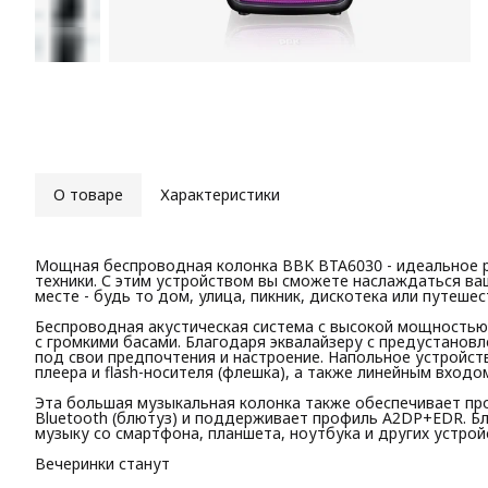
О товаре
Характеристики
Мощная беспроводная колонка BBK BTA6030 - идеальное р
техники. С этим устройством вы сможете наслаждаться в
месте - будь то дом, улица, пикник, дискотека или путешес
Беспроводная акустическая система с высокой мощностью 
с громкими басами. Благодаря эквалайзеру с предустано
под свои предпочтения и настроение. Напольное устройс
плеера и flash-носителя (флешка), а также линейным вход
Эта большая музыкальная колонка также обеспечивает пр
Bluetooth (блютуз) и поддерживает профиль A2DP+EDR. Б
музыку со смартфона, планшета, ноутбука и других устро
Вечеринки станут