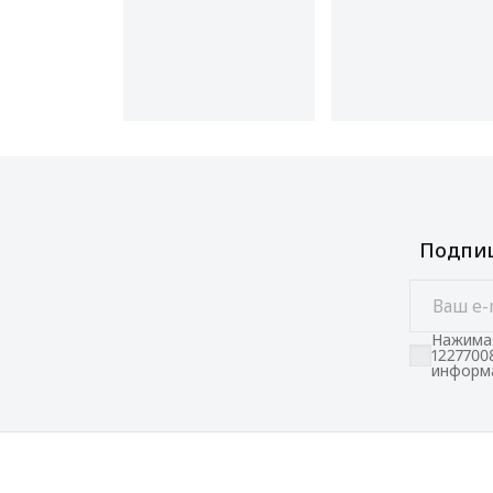
Подпиш
Нажимая
1227700
информа