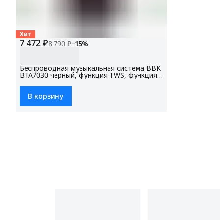
Хит
7 472 ₽
8 790 ₽
−
15
%
Беспроводная музыкальная система BBK
BTA7030 черный, функция TWS, функция
караоке, микрофон и пульт ДУ в
комплекте
В корзину