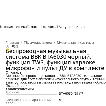
бытовая техника
Техника для дома
ТВ, аудио, видео
Главная
›
ТВ, аудио, видео
›
Музыкальные системы
5.0
(
2
)
Беспроводная музыкальная
система BBK BTA6030 черный,
функция TWS, функция караоке,
микрофон и пульт ДУ в комплекте
О товаре
Мощная беспроводная колонка BBK BTA6030 - идеальное
решение для всех любителей качественного звука и техники.
этим устройством вы сможете наслаждаться вашей любимо
музыкой, радио и подкастами в любом месте - будь то дом,
Подробнее
улица, пикник, дискотека или путешествие.
Характеристики
Беспроводная акустическая система с высокой мощностью 
Артикул
BTA6030 (B)
30 Вт гарантирует яркий, насыщенный и чистый звук с
громкими басами. Благодаря эквалайзеру с
Комплектация/Гарантийный
Да
предустановленными режимами вы сможете настроить
талон
звучание под свои предпочтения и настроение. Напольное