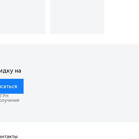
идку на
саться
ОГРН
получения
онтакты