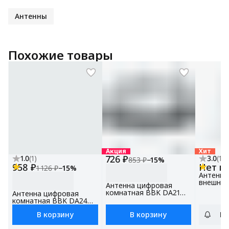
Антенны
Похожие товары
Акция
Хит
726 ₽
1.0
(
1
)
3.0
(
1
)
853 ₽
−
15
%
958 ₽
Нет в
1 126 ₽
−
15
%
Антенна
внешняя
Антенна цифровая
белый / 
комнатная BBK DA21
Антенна цифровая
T2
черный / активная /
комнатная BBK DA24
DVB-T2
белый / активная / DVB-
В корзину
В корзину
По
T2