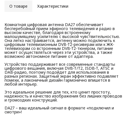
О товаре
Характеристики
Комнатная цифровая антенна DA27 обеспечивает
бесперебойный прием эфирного телевидения и радио в
высоком качестве, благодаря встроенному
малошумящему усилителю с высокой чувствительностью.
Она легко настраивается, антенну можно подключить к
цифровым телевизионным DVB-T2-ресиверам или к ЖК-
телевизорам со встроенным DVB-T2-тюнером, питание
может осуществляться через эти устройства, а также
возможно автономное питание от адаптера.
Устройство поддерживает все современные стандарты
цифрового вещания, включая DVB-T/T2, ISDB-T, ATSC и
DAB-радио, поэтому подойдет для использования в
разных регионах. Защитный экран эффективно подавляет
помехи, а лаконичный дизайн гармонично впишется в
любой интерьер.
Это идеальное решение для тех, кто ценит простоту,
надежность и качество изображения без лишних проводов
и громоздких конструкций.
DA27 – ваш идеальный сигнал в формате «подключил и
смотри»!