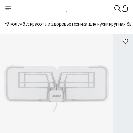
Колумбус
Красота и здоровье
Техника для кухни
Крупная бы