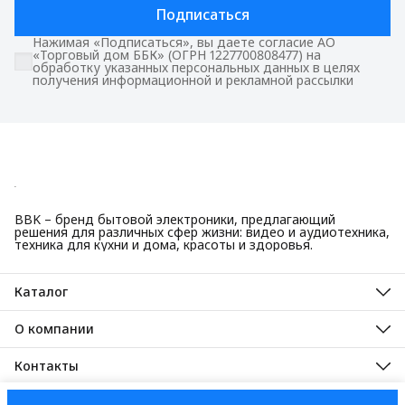
Подписаться
Нажимая «Подписаться», вы даете согласие АО
«Торговый дом ББК» (ОГРН 1227700808477) на
обработку указанных персональных данных в целях
получения информационной и рекламной рассылки
BBK – бренд бытовой электроники, предлагающий
решения для различных сфер жизни: видео и аудиотехника,
техника для кухни и дома, красоты и здоровья.
Каталог
Красота и здоровье
Техника для кухни
О компании
Крупная бытовая техника
О нас
Техника для дома
Гарантийные обязательства
Контакты
ТВ, аудио, видео
Авторизованные сервисные центры
Адрес
125445, город Москва, Ленинградское шоссе, дом 65, стр. 3