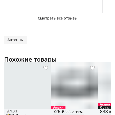
Смотреть все отзывы
Антенны
Похожие товары
Акция
Акция
Осталос
726 ₽
838 ₽
1.0
(
1
)
853 ₽
−
15
%
9