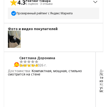
4.3
Рейтинг товара
6
оценок
·
3
отзыва
Проверенный рейтинг с Яндекс Маркета
5
звёзд
5
Фото и видео покупателей
4
звезды
0
3
звезды
0
2
звезды
0
1
звезда
1
Светлана Доронина
8 августа 2026 г.
Достоинства
:
Компактная, мощная, стильно
Дос
смотрится на стене
Лов
теле
изн
Ком
усил
могу