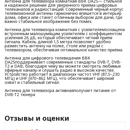
Антенна для телевизора комнатная BBK DA25— стильное
и надёжное решение для уверенного приёма цифровых
телеканалов и радиостанций. Современный чёрный корпус
телевизионной антенны гармонично впишется в интерьер
дома, офиса или станет отличным выбором для дачи, где
важно стабильное изображение без помех.
Антенна для телевизора комнатная с усилителемоснащена
встроенным малошумящим усилителем с коэффициентом
усиления 26 дБ, который обеспечивает чёткий приём
сигнала. Кабель длиной 1,5 метра позволяет удобно
разместить антенну на полке, столе или рядом с
телевизором, обеспечивая оптимальное качество приёма.
Антенна для цифрового телевидения BBK
DA25поддерживает современные стандарты DVB-T, DVB-
T2 и DAB, благодаря чему вы можете смотреть любимые
эфирные каналы и слушать радио в высоком качестве.
Устройство работает в диапазонах частот VHF (87,5–230
МГц) и UHF (470–862 МГц), что обеспечивает широкий
охват и стабильный сигнал.
Антенна для телевизора активнаяполучает питание от
DVB-T2 тюнера
Отзывы и оценки