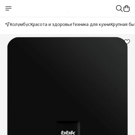
Колумбус
Красота и здоровье
Техника для кухни
Крупная бы