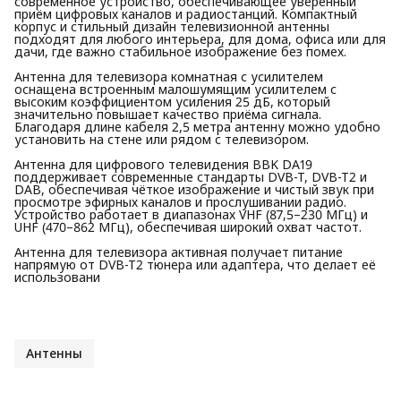
современное устройство, обеспечивающее уверенный
приём цифровых каналов и радиостанций. Компактный
корпус и стильный дизайн телевизионной антенны
подходят для любого интерьера, для дома, офиса или для
дачи, где важно стабильное изображение без помех.
Антенна для телевизора комнатная с усилителем
оснащена встроенным малошумящим усилителем с
высоким коэффициентом усиления 25 дБ, который
значительно повышает качество приёма сигнала.
Благодаря длине кабеля 2,5 метра антенну можно удобно
установить на стене или рядом с телевизором.
Антенна для цифрового телевидения BBK DA19
поддерживает современные стандарты DVB-T, DVB-T2 и
DAB, обеспечивая чёткое изображение и чистый звук при
просмотре эфирных каналов и прослушивании радио.
Устройство работает в диапазонах VHF (87,5–230 МГц) и
UHF (470–862 МГц), обеспечивая широкий охват частот.
Антенна для телевизора активная получает питание
напрямую от DVB-T2 тюнера или адаптера, что делает её
использовани
Антенны