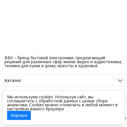
BBK – бренд бытовой электроники, предлагающий
решения для различных сфер жизни: видео и аудиотехника,
техника для кухни и дома, красоты и здоровья.
Каталог
Красота и здоровье
Техника для кухни
О компании
Крупная бытовая техника
Мы используем cookies. Используя сайт, вы
О нас
Техника для дома
соглашаетесь с обработкой данных с целью сбора
Гарантийные обязательства
Контакты
ТВ, аудио, видео
аналитики. Cookies можно отключить в любой момент в
Авторизованные сервисные центры
настройках вашего браузера
Адрес
125445, город Москва, Ленинградское шоссе, дом 65, стр. 3
Хорошо
АО Торговый дом ББК, 2025
Доставка
Оплата
Правила возврат
Телефон
8 (495) 587-40-82
Режим работы