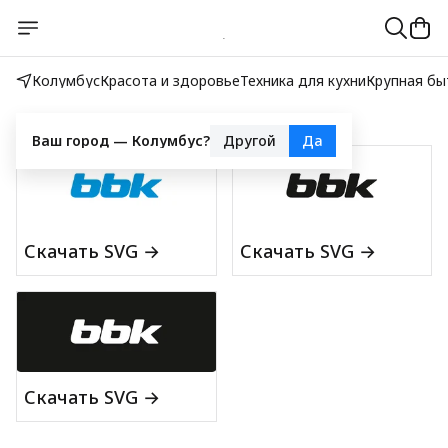
Колумбус
Красота и здоровье
Техника для кухни
Крупная бы
Фирменный стиль
Ваш город —
Колумбус
?
Другой
Да
Скачать SVG →
Скачать SVG →
Скачать SVG →